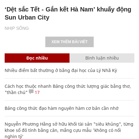
‘Dệt sắc Tết - Gắn kết Hà Nam’ khuấy động
Sun Urban City
NHỊP SỐNG
XEM THÊM BÀI VIẾT
Đọc nhiều
Bình luận nhiều
Nhiều điểm bất thường ở bằng đại học của Lý Nhã Kỳ
Cách học thuộc nhanh Bảng công thức lượng giác bằng thơ,
"thần chú"
17
Bảng công thức đạo hàm nguyên hàm cơ bản cần nhớ
Nguyễn Phương Hằng sở hữu khối tài sản "siêu khủng", từng
khoe sổ đỏ tính bằng cân, mắng cựu mẫu 'không có nổi
nghìn tỷ'