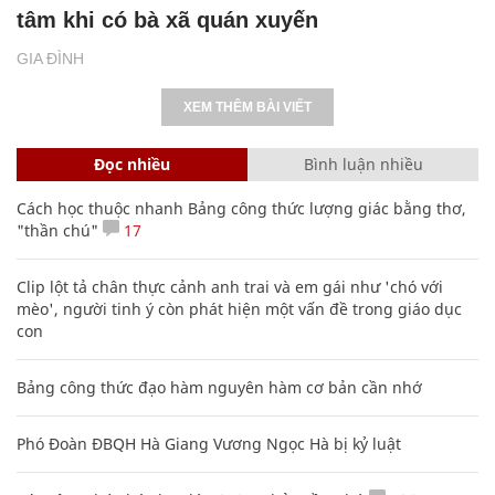
tâm khi có bà xã quán xuyến
GIA ĐÌNH
XEM THÊM BÀI VIẾT
Đọc nhiều
Bình luận nhiều
Cách học thuộc nhanh Bảng công thức lượng giác bằng thơ,
"thần chú"
17
Clip lột tả chân thực cảnh anh trai và em gái như 'chó với
mèo', người tinh ý còn phát hiện một vấn đề trong giáo dục
con
Bảng công thức đạo hàm nguyên hàm cơ bản cần nhớ
Phó Đoàn ĐBQH Hà Giang Vương Ngọc Hà bị kỷ luật