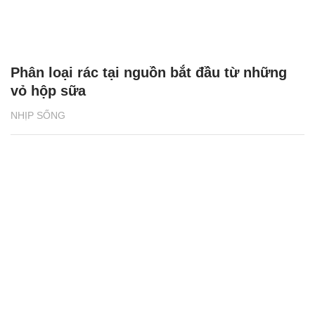
Phân loại rác tại nguồn bắt đầu từ những
vỏ hộp sữa
NHỊP SỐNG