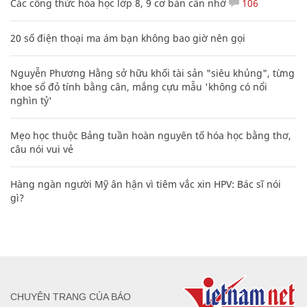
Các công thức hóa học lớp 8, 9 cơ bản cần nhớ
106
20 số điện thoại ma ám bạn không bao giờ nên gọi
Nguyễn Phương Hằng sở hữu khối tài sản "siêu khủng", từng
khoe sổ đỏ tính bằng cân, mắng cựu mẫu 'không có nổi
nghìn tỷ'
Mẹo học thuộc Bảng tuần hoàn nguyên tố hóa học bằng thơ,
câu nói vui vẻ
Hàng ngàn người Mỹ ân hận vì tiêm vắc xin HPV: Bác sĩ nói
gì?
CHUYÊN TRANG CỦA BÁO