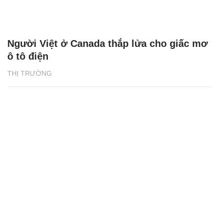
Người Việt ở Canada thắp lửa cho giấc mơ
ô tô điện
THỊ TRƯỜNG