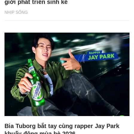
giới phát triển sinh kế
NHỊP SỐNG
Bia Tuborg bắt tay cùng rapper Jay Park
khuấy động mùa hè 2026