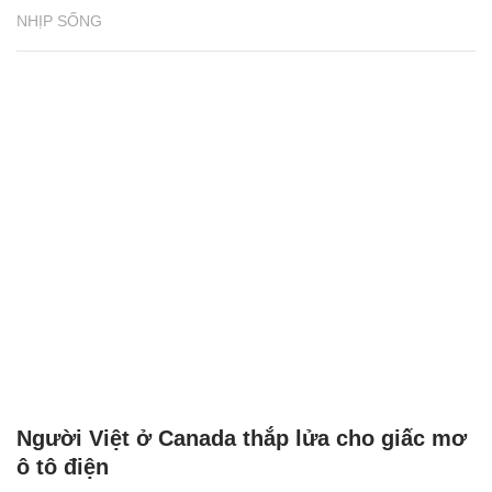
NHỊP SỐNG
Người Việt ở Canada thắp lửa cho giấc mơ
ô tô điện