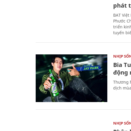
phát t
BAT Việt
Phước Ch
triển ki
tuyến bi
NHỊP SỐ
Bia T
động 
Thương h
dịch mùa
NHỊP SỐ