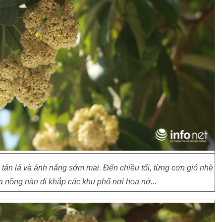
tán lá và ánh nắng sớm mai. Đến chiều tối, từng cơn gió nhè
 nồng nàn đi khắp các khu phố nơi hoa nở...