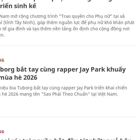
riển sinh kế
 Nam mở rộng chương trình “Trao quyền cho Phụ nữ” tại xã
ỉ (tỉnh Tây Ninh), góp thêm nguồn lực để phụ nữ khó khăn phát
nh tế gia đình và tạo thêm nền tảng ổn định cho cộng đồng nơi
ên.
NG
uborg bắt tay cùng rapper Jay Park khuấy
mùa hè 2026
iệu bia Tuborg bắt tay cùng rapper Jay Park triển khai chiến
 hè 2026 mang tên "Sao Phải Theo Chuẩn” tại Việt Nam.
NG