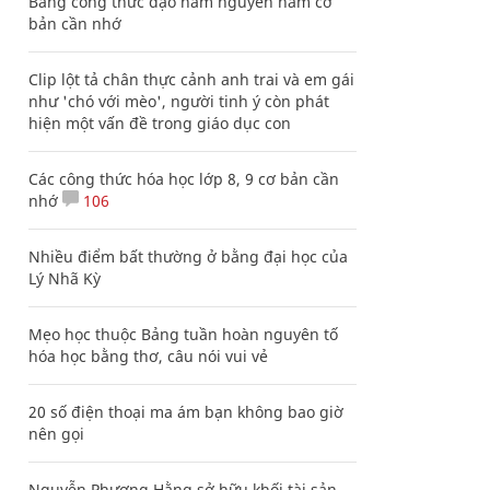
Bảng công thức đạo hàm nguyên hàm cơ
bản cần nhớ
Clip lột tả chân thực cảnh anh trai và em gái
như 'chó với mèo', người tinh ý còn phát
hiện một vấn đề trong giáo dục con
Các công thức hóa học lớp 8, 9 cơ bản cần
nhớ
106
Nhiều điểm bất thường ở bằng đại học của
Lý Nhã Kỳ
Mẹo học thuộc Bảng tuần hoàn nguyên tố
hóa học bằng thơ, câu nói vui vẻ
20 số điện thoại ma ám bạn không bao giờ
nên gọi
Nguyễn Phương Hằng sở hữu khối tài sản