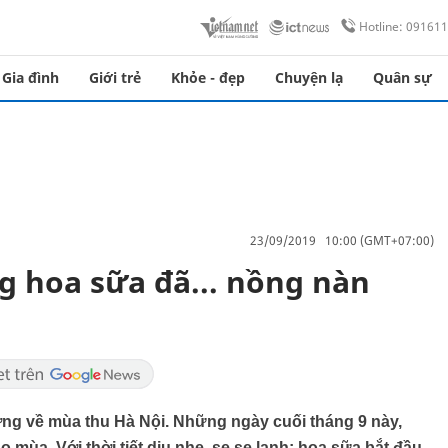
Hotline: 09161
Gia đình
Giới trẻ
Khỏe - đẹp
Chuyện lạ
Quân sự
23/09/2019 10:00 (GMT+07:00)
g hoa sữa đã... nồng nàn
ợng về mùa thu Hà Nội. Những ngày cuối tháng 9 này,
mùa. Với thời tiết dịu nhẹ, se se lạnh; hoa sữa bắt đầu