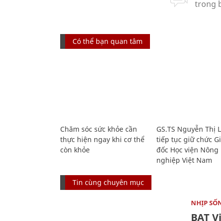
Có thể bạn quan tâm
Chăm sóc sức khỏe cần
GS.TS Nguyễn Thị 
thực hiện ngay khi cơ thể
tiếp tục giữ chức 
còn khỏe
đốc Học viện Nông
nghiệp Việt Nam
Tin cùng chuyên mục
NHỊP SỐ
BAT V