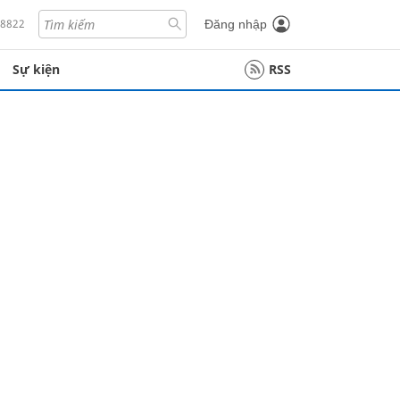
18822
Đăng nhập
Sự kiện
RSS