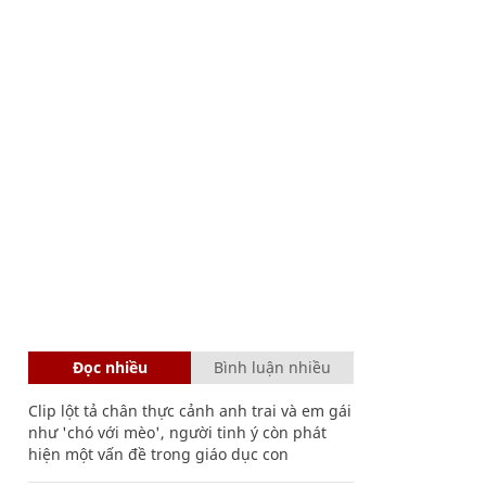
Đọc nhiều
Bình luận nhiều
Clip lột tả chân thực cảnh anh trai và em gái
như 'chó với mèo', người tinh ý còn phát
hiện một vấn đề trong giáo dục con