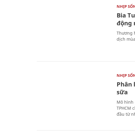
NHỊP SỐ
Bia T
động 
Thương h
dịch mùa
NHỊP SỐ
Phân 
sữa
Mô hình 
TPHCM ch
đầu từ n