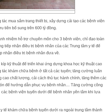
tác mua sắm trang thiết bị, xây dựng cải tạo các bệnh viện
 tiên bổ sung trên 600 tỷ đồng.
ránh nhiệm hỗ trợ chuyên môn cho 3 bệnh viện, chỉ đạo toàn
g tiếp nhận điều trị bệnh nhân của các Trung tâm y tế để
ếp nhận điều trị bệnh nhân đưa về.
c kíp kỹ thuật để triển khai ứng dựng khoa học kỹ thuật cao
tác khám chữa bệnh ở tất cả các tuyến; tăng cường luân
g cao chất lượng, cải cách thủ tục hành chính, tăng thêm các
p đón để hướng dẫn phục vụ bệnh nhân… Tăng cường công
i các bệnh viện tuyến dưới để bệnh nhân yên tâm khi lựa
ở y tế khám chữa bệnh tuyến dưới ra ngoài trung tâm thành