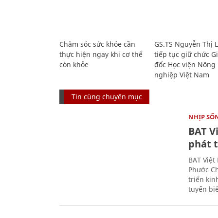
Chăm sóc sức khỏe cần
GS.TS Nguyễn Thị 
thực hiện ngay khi cơ thể
tiếp tục giữ chức 
còn khỏe
đốc Học viện Nông
nghiệp Việt Nam
Tin cùng chuyên mục
NHỊP SỐ
BAT V
phát t
BAT Việt
Phước Ch
triển ki
tuyến bi