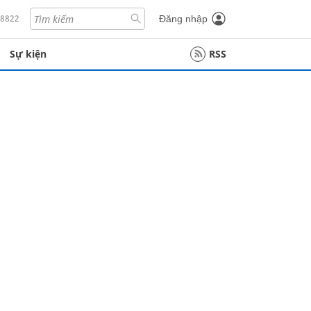
18822
Đăng nhập
Sự kiện
RSS