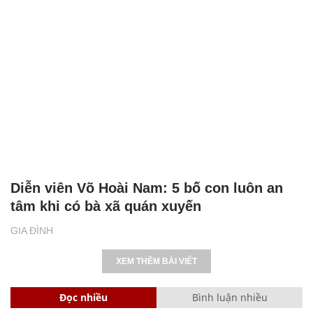
Diễn viên Võ Hoài Nam: 5 bố con luôn an
tâm khi có bà xã quán xuyến
GIA ĐÌNH
XEM THÊM BÀI VIẾT
Đọc nhiều
Bình luận nhiều