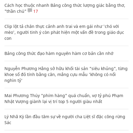
Cách học thuộc nhanh Bảng công thức lượng giác bằng thơ,
"thần chú"
17
Clip lột tả chân thực cảnh anh trai và em gái như 'chó với
mèo', người tinh ý còn phát hiện một vấn đề trong giáo dục
con
Bảng công thức đạo hàm nguyên hàm cơ bản cần nhớ
Nguyễn Phương Hằng sở hữu khối tài sản "siêu khủng", từng
khoe sổ đỏ tính bằng cân, mắng cựu mẫu 'không có nổi
nghìn tỷ'
Mai Phương Thúy "phím hàng" quá chuẩn, vợ tỷ phú Phạm
Nhật Vượng giành lại vị trí top 5 người giàu nhất
Lý Nhã Kỳ lần đầu tâm sự về người cha Liệt sĩ đặc công rừng
Sác