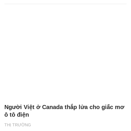
Người Việt ở Canada thắp lửa cho giấc mơ
ô tô điện
THỊ TRƯỜNG