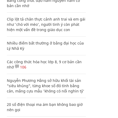
Bảng công thức đạo hàm nguyên hàm cơ
bản cần nhớ
Clip lột tả chân thực cảnh anh trai và em gái
như 'chó với mèo', người tinh ý còn phát
hiện một vấn đề trong giáo dục con
Nhiều điểm bất thường ở bằng đại học của
Lý Nhã Kỳ
Các công thức hóa học lớp 8, 9 cơ bản cần
nhớ
106
Nguyễn Phương Hằng sở hữu khối tài sản
"siêu khủng", từng khoe sổ đỏ tính bằng
cân, mắng cựu mẫu 'không có nổi nghìn tỷ'
20 số điện thoại ma ám bạn không bao giờ
nên gọi