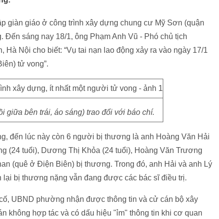
sập giàn giáo ở công trình xây dựng chung cư Mỹ Sơn (quận
. Đến sáng nay 18/1, ông Phạm Anh Vũ - Phó chủ tịch
à Nội cho biết: “Vụ tai nạn lao động xảy ra vào ngày 17/1
iên) tử vong”.
giữa bên trái, áo sáng) trao đổi với báo chí.
g, đến lúc này còn 6 người bị thương là anh Hoàng Văn Hải
ong (24 tuổi), Dương Thị Khỏa (24 tuổi), Hoàng Văn Trương
an (quê ở Điện Biên) bị thương. Trong đó, anh Hải và anh Lý
lại bị thương nặng vẫn đang được các bác sĩ điều trị.
ự cố, UBND phường nhận được thông tin và cử cán bộ xây
n không hợp tác và có dấu hiệu "ỉm" thông tin khi cơ quan