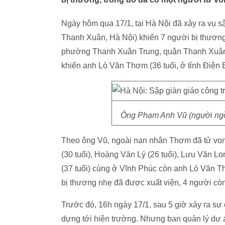
Ngày hôm qua 17/1, tại Hà Nội đã xảy ra vụ 
Thanh Xuân, Hà Nội) khiến 7 người bị thương
phường Thanh Xuân Trung, quận Thanh Xuân, H
khiến anh Lò Văn Thơm (36 tuổi, ở tỉnh Điện B
Ông Phạm Anh Vũ (người ngồi 
Theo ông Vũ, ngoài nạn nhân Thơm đã tử von
(30 tuổi), Hoàng Văn Lý (26 tuổi), Lưu Văn L
(37 tuổi) cùng ở Vĩnh Phúc còn anh Lò Văn Th
bị thương nhẹ đã được xuất viện, 4 người còn 
Trước đó, 16h ngày 17/1, sau 5 giờ xảy ra s
dựng tới hiện trường. Nhưng ban quản lý dự á