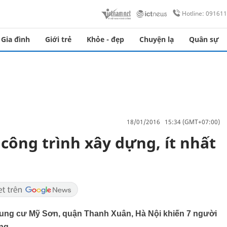
Hotline: 09161
Gia đình
Giới trẻ
Khỏe - đẹp
Chuyện lạ
Quân sự
18/01/2016 15:34 (GMT+07:00)
 công trình xây dựng, ít nhất
hung cư Mỹ Sơn, quận Thanh Xuân, Hà Nội khiến 7 người
ng.