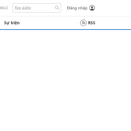
18822
Đăng nhập
Sự kiện
RSS