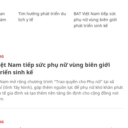
Lan
Tìm hướng phát triển du
BAT Việt Nam tiếp sức
Giám
lịch y tế
phụ nữ vùng biên giới
phát triển sinh kế
NG
iệt Nam tiếp sức phụ nữ vùng biên giới
riển sinh kế
 Nam mở rộng chương trình “Trao quyền cho Phụ nữ” tại xã
ỉ (tỉnh Tây Ninh), góp thêm nguồn lực để phụ nữ khó khăn phát
nh tế gia đình và tạo thêm nền tảng ổn định cho cộng đồng nơi
ên.
NG