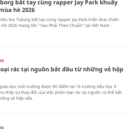
uborg bắt tay cùng rapper Jay Park khuấy
mùa hè 2026
iệu bia Tuborg bắt tay cùng rapper Jay Park triển khai chiến
 hè 2026 mang tên "Sao Phải Theo Chuẩn” tại Việt Nam.
NG
loại rác tại nguồn bắt đầu từ những vỏ hộp
giáo dục môi trường được thí điểm tại 16 trường tiểu học ở
o thấy sự thay đổi của việc phân loại rác tại nguồn có thể bắt
hững vỏ hộp sữa.
NG