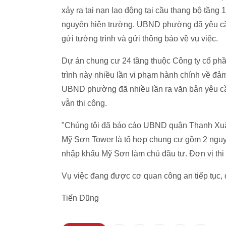
xảy ra tai nạn lao động tại cầu thang bộ tầng 
nguyên hiện trường. UBND phường đã yêu cầu
gửi tường trình và gửi thông báo về vụ việc.
Dự án chung cư 24 tầng thuộc Công ty cổ ph
trình này nhiều lần vi phạm hành chính về đảm
UBND phường đã nhiều lần ra văn bản yêu cầ
vẫn thi công.
"Chúng tôi đã báo cáo UBND quận Thanh Xuân 
Mỹ Sơn Tower là tổ hợp chung cư gồm 2 nguyê
nhập khẩu Mỹ Sơn làm chủ đầu tư. Đơn vị th
Vụ việc đang được cơ quan công an tiếp tục, đ
Tiến Dũng