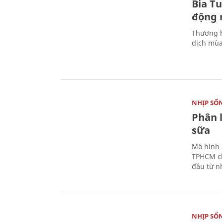
Bia T
động 
Thương h
dịch mùa
NHỊP SỐ
Phân 
sữa
Mô hình 
TPHCM ch
đầu từ n
NHỊP SỐ