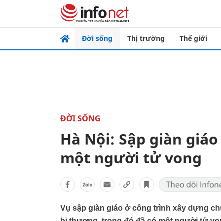
Đời sống
Thị trường
Thế giới
ĐỜI SỐNG
Hà Nội: Sập giàn giáo
một người tử vong
Vụ sập giàn giáo ở công trình xây dựng c
bị thương, trong đó đã có một người tử vo