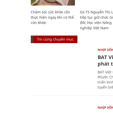
Chăm sóc sức khỏe cần
GS.TS Nguyễn Thị 
thực hiện ngay khi cơ thể
tiếp tục giữ chức 
còn khỏe
đốc Học viện Nông
nghiệp Việt Nam
Tin cùng chuyên mục
NHỊP SỐ
BAT V
phát t
BAT Việt
Phước Ch
triển ki
tuyến bi
NHỊP SỐ