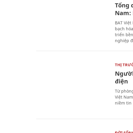
Tổng 
Nam: 
BAT Việt
bạch hóa
triển bề
nghiệp đ
THỊ TRƯ
Người
điện
Từ phòng
Việt Nam 
niềm tin
ĐỜI SỐN