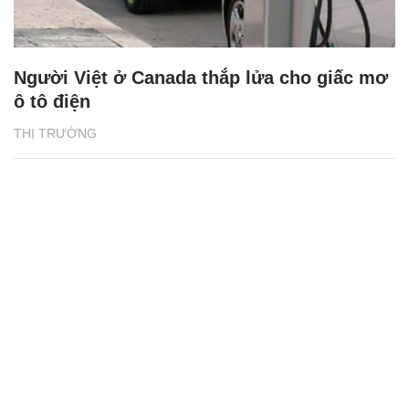
Người Việt ở Canada thắp lửa cho giấc mơ
ô tô điện
THỊ TRƯỜNG