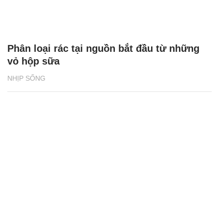
Phân loại rác tại nguồn bắt đầu từ những
vỏ hộp sữa
NHỊP SỐNG