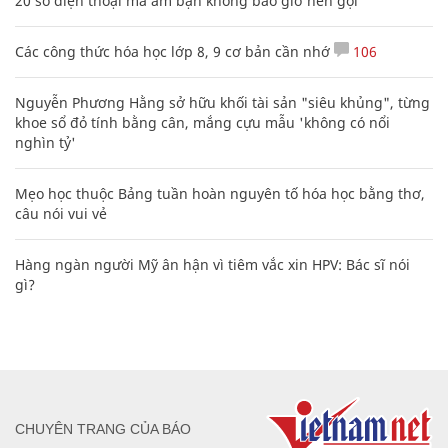
20 số điện thoại ma ám bạn không bao giờ nên gọi
Các công thức hóa học lớp 8, 9 cơ bản cần nhớ
106
Nguyễn Phương Hằng sở hữu khối tài sản "siêu khủng", từng
khoe sổ đỏ tính bằng cân, mắng cựu mẫu 'không có nổi
nghìn tỷ'
Mẹo học thuộc Bảng tuần hoàn nguyên tố hóa học bằng thơ,
câu nói vui vẻ
Hàng ngàn người Mỹ ân hận vì tiêm vắc xin HPV: Bác sĩ nói
gì?
CHUYÊN TRANG CỦA BÁO