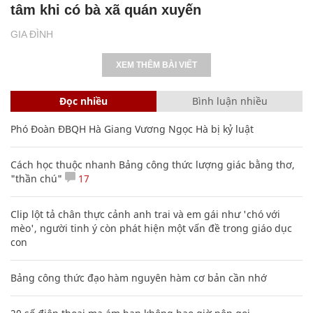
tâm khi có bà xã quán xuyến
GIA ĐÌNH
XEM THÊM BÀI VIẾT
Đọc nhiều
Bình luận nhiều
Phó Đoàn ĐBQH Hà Giang Vương Ngọc Hà bị kỷ luật
Cách học thuộc nhanh Bảng công thức lượng giác bằng thơ,
"thần chú"
17
Clip lột tả chân thực cảnh anh trai và em gái như 'chó với
mèo', người tinh ý còn phát hiện một vấn đề trong giáo dục
con
Bảng công thức đạo hàm nguyên hàm cơ bản cần nhớ