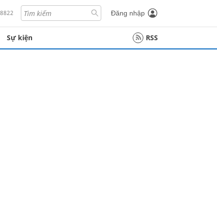
18822
Đăng nhập
Sự kiện
RSS