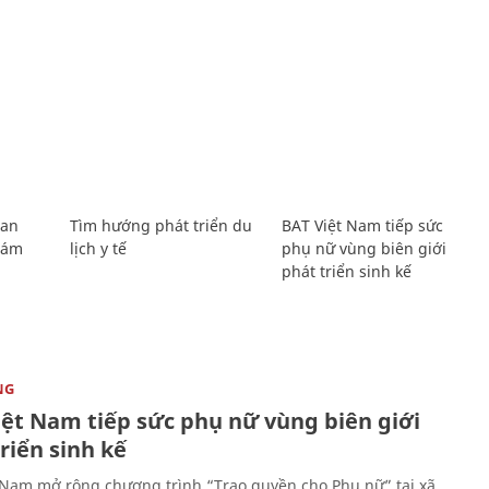
Lan
Tìm hướng phát triển du
BAT Việt Nam tiếp sức
Giám
lịch y tế
phụ nữ vùng biên giới
phát triển sinh kế
NG
iệt Nam tiếp sức phụ nữ vùng biên giới
riển sinh kế
 Nam mở rộng chương trình “Trao quyền cho Phụ nữ” tại xã