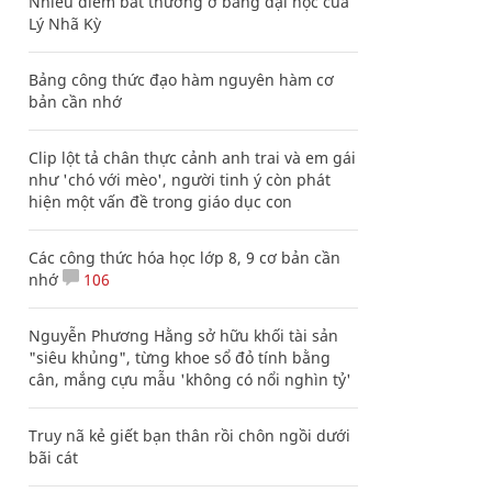
Nhiều điểm bất thường ở bằng đại học của
Lý Nhã Kỳ
Bảng công thức đạo hàm nguyên hàm cơ
bản cần nhớ
Clip lột tả chân thực cảnh anh trai và em gái
như 'chó với mèo', người tinh ý còn phát
hiện một vấn đề trong giáo dục con
Các công thức hóa học lớp 8, 9 cơ bản cần
nhớ
106
Nguyễn Phương Hằng sở hữu khối tài sản
"siêu khủng", từng khoe sổ đỏ tính bằng
cân, mắng cựu mẫu 'không có nổi nghìn tỷ'
Truy nã kẻ giết bạn thân rồi chôn ngồi dưới
bãi cát