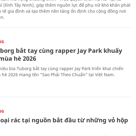
ỉ (tỉnh Tây Ninh), góp thêm nguồn lực để phụ nữ khó khăn phát
nh tế gia đình và tạo thêm nền tảng ổn định cho cộng đồng nơi
ên.
NG
uborg bắt tay cùng rapper Jay Park khuấy
mùa hè 2026
iệu bia Tuborg bắt tay cùng rapper Jay Park triển khai chiến
 hè 2026 mang tên "Sao Phải Theo Chuẩn” tại Việt Nam.
NG
loại rác tại nguồn bắt đầu từ những vỏ hộp