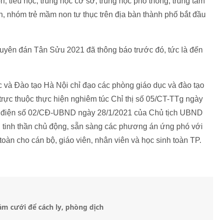
 tiểu học, trung học cơ sở, trung học phổ thông, trung tâm
, nhóm trẻ mầm non tư thục trên địa bàn thành phố bắt đầu
 Nguyên đán Tân Sửu 2021 đã thông báo trước đó, tức là đến
và Đào tạo Hà Nội chỉ đạo các phòng giáo dục và đào tạo
 trực thuộc thực hiện nghiêm túc Chỉ thị số 05/CT-TTg ngày
 điện số 02/CĐ-UBND ngày 28/1/2021 của Chủ tịch UBND
 tinh thần chủ động, sẵn sàng các phương án ứng phó với
oàn cho cán bộ, giáo viên, nhân viên và học sinh toàn TP.
m cưới để cách ly, phòng dịch