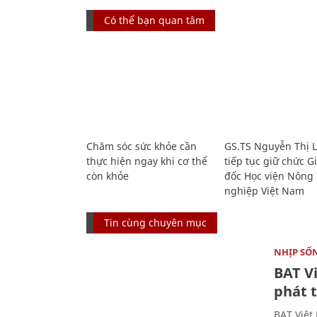
Có thể bạn quan tâm
Chăm sóc sức khỏe cần
GS.TS Nguyễn Thị 
thực hiện ngay khi cơ thể
tiếp tục giữ chức 
còn khỏe
đốc Học viện Nông
nghiệp Việt Nam
Tin cùng chuyên mục
NHỊP SỐ
BAT V
phát t
BAT Việt