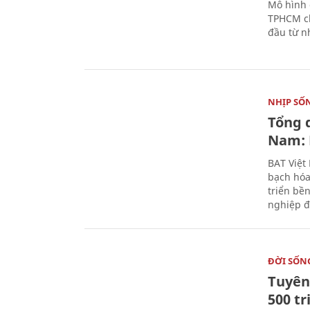
Mô hình 
TPHCM ch
đầu từ n
NHỊP SỐ
Tổng 
Nam: 
BAT Việt
bạch hóa
triển bề
nghiệp đ
ĐỜI SỐN
Tuyên 
500 t