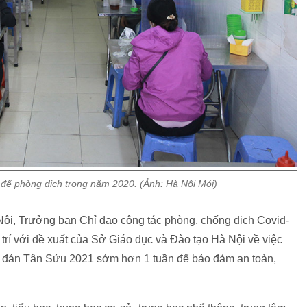
 để phòng dịch trong năm 2020. (Ảnh: Hà Nội Mới)
i, Trưởng ban Chỉ đạo công tác phòng, chống dịch Covid-
rí với đề xuất của Sở Giáo dục và Đào tạo Hà Nội về việc
ên đán Tân Sửu 2021 sớm hơn 1 tuần để bảo đảm an toàn,