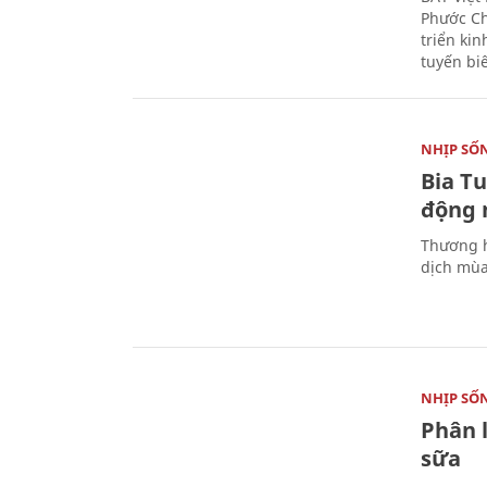
Phước Ch
triển ki
tuyến bi
NHỊP SỐ
Bia T
động 
Thương h
dịch mùa
NHỊP SỐ
Phân 
sữa