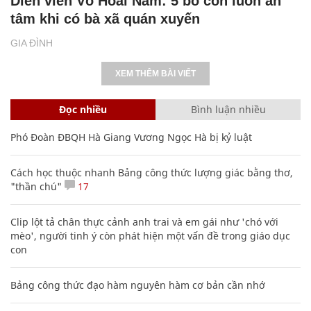
Diễn viên Võ Hoài Nam: 5 bố con luôn an
tâm khi có bà xã quán xuyến
GIA ĐÌNH
XEM THÊM BÀI VIẾT
Đọc nhiều
Bình luận nhiều
Phó Đoàn ĐBQH Hà Giang Vương Ngọc Hà bị kỷ luật
Cách học thuộc nhanh Bảng công thức lượng giác bằng thơ,
"thần chú"
17
Clip lột tả chân thực cảnh anh trai và em gái như 'chó với
mèo', người tinh ý còn phát hiện một vấn đề trong giáo dục
con
Bảng công thức đạo hàm nguyên hàm cơ bản cần nhớ