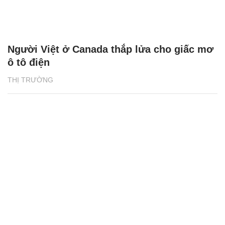
Người Việt ở Canada thắp lửa cho giấc mơ
ô tô điện
THỊ TRƯỜNG