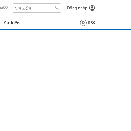
18822
Đăng nhập
Sự kiện
RSS