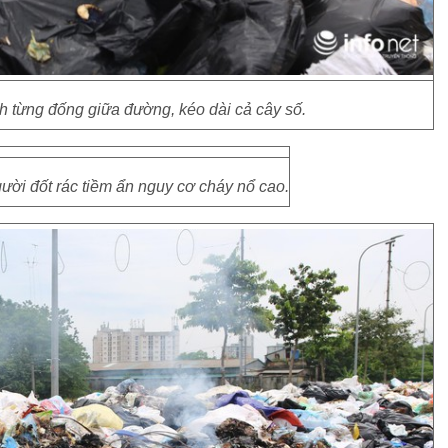
h từng đống giữa đường, kéo dài cả cây số.
ời đốt rác tiềm ẩn nguy cơ cháy nổ cao.