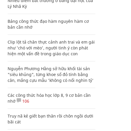
Nhiều điểm bất thường ở bằng đại học của
Lý Nhã Kỳ
Bảng công thức đạo hàm nguyên hàm cơ
bản cần nhớ
Clip lột tả chân thực cảnh anh trai và em gái
như 'chó với mèo', người tinh ý còn phát
hiện một vấn đề trong giáo dục con
Nguyễn Phương Hằng sở hữu khối tài sản
"siêu khủng", từng khoe sổ đỏ tính bằng
cân, mắng cựu mẫu 'không có nổi nghìn tỷ'
Các công thức hóa học lớp 8, 9 cơ bản cần
nhớ
106
Truy nã kẻ giết bạn thân rồi chôn ngồi dưới
bãi cát