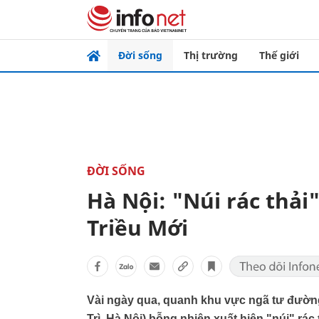
Đời sống
Thị trường
Thế giới
ĐỜI SỐNG
Hà Nội: "Núi rác thả
Triều Mới
Vài ngày qua, quanh khu vực ngã tư đường
Trì, Hà Nội) bỗng nhiên xuất hiện "núi" rác