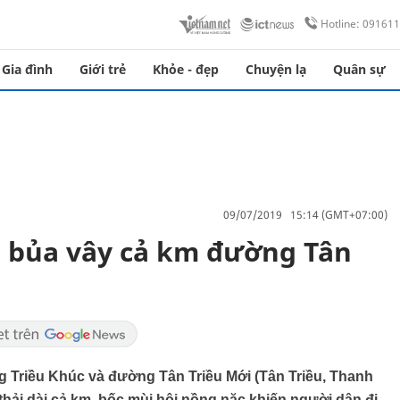
Hotline: 09161
Gia đình
Giới trẻ
Khỏe - đẹp
Chuyện lạ
Quân sự
09/07/2019 15:14 (GMT+07:00)
i" bủa vây cả km đường Tân
 Triều Khúc và đường Tân Triều Mới (Tân Triều, Thanh
 thải dài cả km, bốc mùi hôi nồng nặc khiến người dân đi