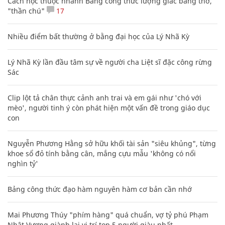
Cách học thuộc nhanh Bảng công thức lượng giác bằng thơ,
"thần chú"
17
Nhiều điểm bất thường ở bằng đại học của Lý Nhã Kỳ
Lý Nhã Kỳ lần đầu tâm sự về người cha Liệt sĩ đặc công rừng
Sác
Clip lột tả chân thực cảnh anh trai và em gái như 'chó với
mèo', người tinh ý còn phát hiện một vấn đề trong giáo dục
con
Nguyễn Phương Hằng sở hữu khối tài sản "siêu khủng", từng
khoe sổ đỏ tính bằng cân, mắng cựu mẫu 'không có nổi
nghìn tỷ'
Bảng công thức đạo hàm nguyên hàm cơ bản cần nhớ
Mai Phương Thúy "phím hàng" quá chuẩn, vợ tỷ phú Phạm
Nhật Vượng giành lại vị trí top 5 người giàu nhất