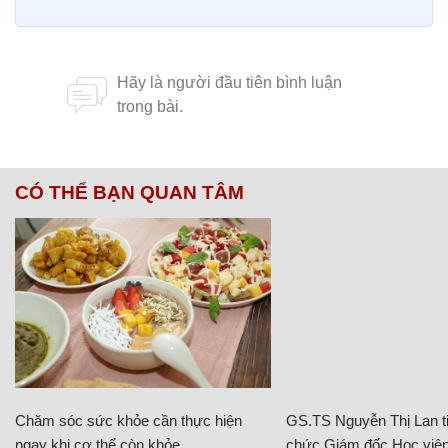
CÓ THỂ BẠN QUAN TÂM
Chăm sóc sức khỏe cần thực hiện
GS.TS Nguyễn Thị Lan ti
ngay khi cơ thể còn khỏe
chức Giám đốc Học viện