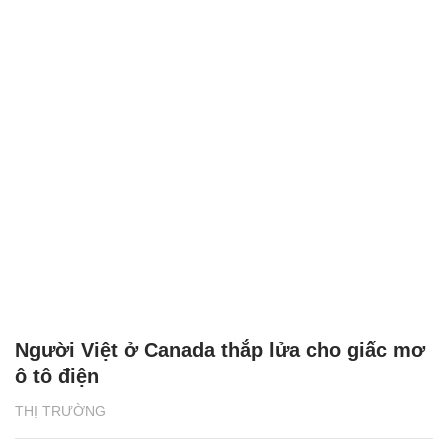
Người Việt ở Canada thắp lửa cho giấc mơ
ô tô điện
THỊ TRƯỜNG