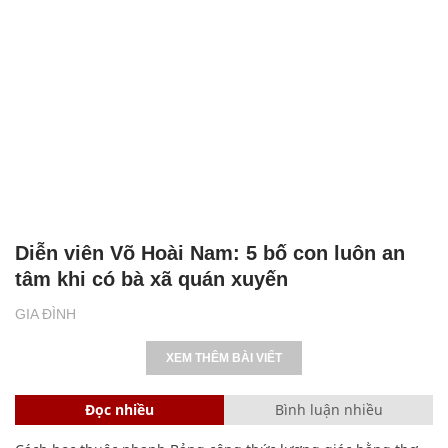
Diễn viên Võ Hoài Nam: 5 bố con luôn an
tâm khi có bà xã quán xuyến
GIA ĐÌNH
XEM THÊM BÀI VIẾT
Đọc nhiều
Bình luận nhiều