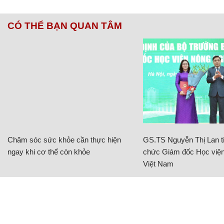
CÓ THỂ BẠN QUAN TÂM
Chăm sóc sức khỏe cần thực hiện
GS.TS Nguyễn Thị Lan ti
ngay khi cơ thể còn khỏe
chức Giám đốc Học viện
Việt Nam