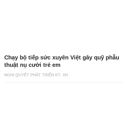
Chạy bộ tiếp sức xuyên Việt gây quỹ phẫu
thuật nụ cười trẻ em
NGHỊ QUYẾT PHÁT TRIỂN KT- XH