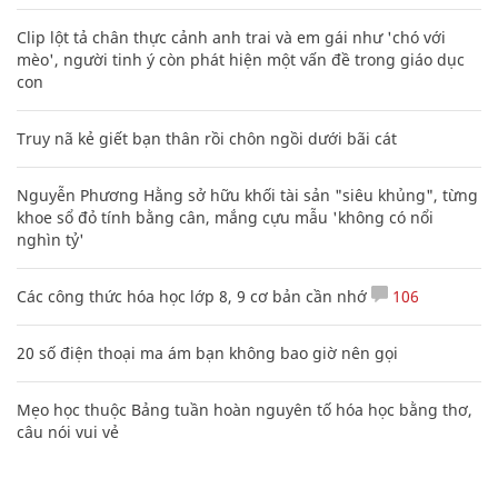
Clip lột tả chân thực cảnh anh trai và em gái như 'chó với
mèo', người tinh ý còn phát hiện một vấn đề trong giáo dục
con
Truy nã kẻ giết bạn thân rồi chôn ngồi dưới bãi cát
Nguyễn Phương Hằng sở hữu khối tài sản "siêu khủng", từng
khoe sổ đỏ tính bằng cân, mắng cựu mẫu 'không có nổi
nghìn tỷ'
Các công thức hóa học lớp 8, 9 cơ bản cần nhớ
106
20 số điện thoại ma ám bạn không bao giờ nên gọi
Mẹo học thuộc Bảng tuần hoàn nguyên tố hóa học bằng thơ,
câu nói vui vẻ