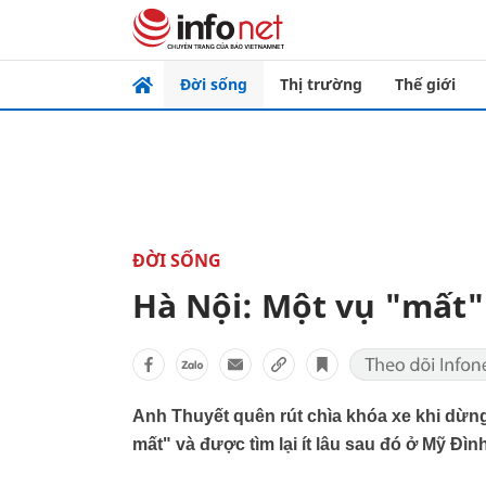
Đời sống
Thị trường
Thế giới
ĐỜI SỐNG
Hà Nội: Một vụ "mất"
Anh Thuyết quên rút chìa khóa xe khi dừn
mất" và được tìm lại ít lâu sau đó ở Mỹ Đìn