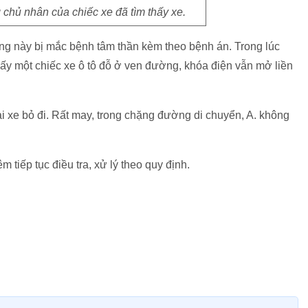
chủ nhân của chiếc xe đã tìm thấy xe.
ượng này bị mắc bệnh tâm thần kèm theo bệnh án. Trong lúc
n thấy một chiếc xe ô tô đỗ ở ven đường, khóa điện vẫn mở liền
ại xe bỏ đi. Rất may, trong chặng đường di chuyển, A. không
iếp tục điều tra, xử lý theo quy định.