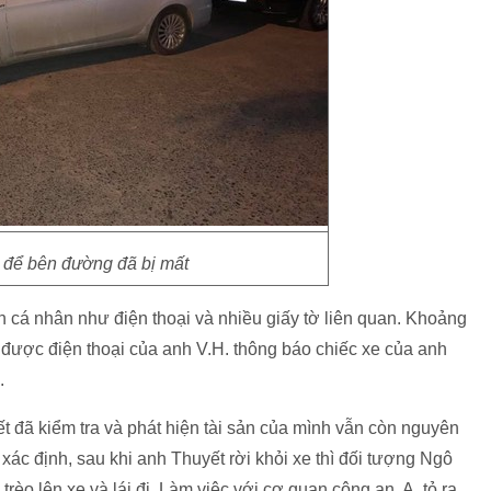
 để bên đường đã bị mất
n cá nhân như điện thoại và nhiều giấy tờ liên quan. Khoảng
n được điện thoại của anh V.H. thông báo chiếc xe của anh
.
t đã kiểm tra và phát hiện tài sản của mình vẫn còn nguyên
ác định, sau khi anh Thuyết rời khỏi xe thì đối tượng Ngô
rèo lên xe và lái đi. Làm việc với cơ quan công an, A. tỏ ra