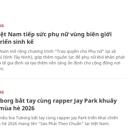
NG
iệt Nam tiếp sức phụ nữ vùng biên giới
riển sinh kế
 Nam mở rộng chương trình “Trao quyền cho Phụ nữ” tại xã
ỉ (tỉnh Tây Ninh), góp thêm nguồn lực để phụ nữ khó khăn phát
nh tế gia đình và tạo thêm nền tảng ổn định cho cộng đồng nơi
ên.
NG
uborg bắt tay cùng rapper Jay Park khuấy
mùa hè 2026
iệu bia Tuborg bắt tay cùng rapper Jay Park triển khai chiến
 hè 2026 mang tên "Sao Phải Theo Chuẩn” tại Việt Nam.