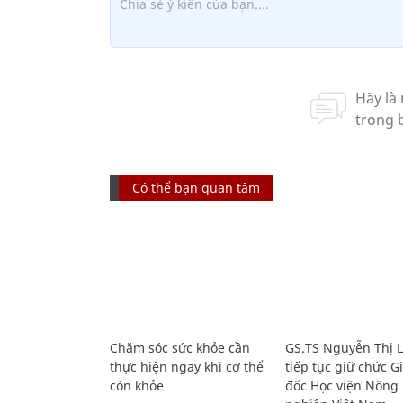
Có thể bạn quan tâm
Chăm sóc sức khỏe cần
GS.TS Nguyễn Thị 
thực hiện ngay khi cơ thể
tiếp tục giữ chức 
còn khỏe
đốc Học viện Nông