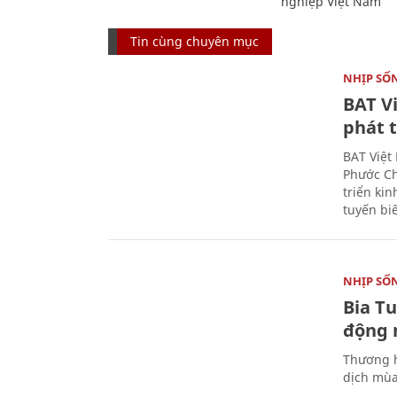
nghiệp Việt Nam
Tin cùng chuyên mục
NHỊP SỐ
BAT V
phát t
BAT Việt
Phước Ch
triển ki
tuyến bi
NHỊP SỐ
Bia T
động 
Thương h
dịch mùa