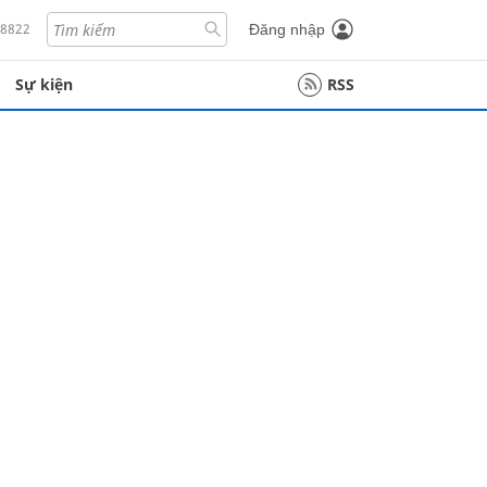
18822
Đăng nhập
Sự kiện
RSS