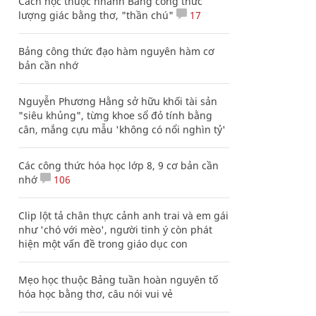
Cách học thuộc nhanh Bảng công thức
lượng giác bằng thơ, "thần chú"
17
Bảng công thức đạo hàm nguyên hàm cơ
bản cần nhớ
Nguyễn Phương Hằng sở hữu khối tài sản
"siêu khủng", từng khoe sổ đỏ tính bằng
cân, mắng cựu mẫu 'không có nổi nghìn tỷ'
Các công thức hóa học lớp 8, 9 cơ bản cần
nhớ
106
Clip lột tả chân thực cảnh anh trai và em gái
như 'chó với mèo', người tinh ý còn phát
hiện một vấn đề trong giáo dục con
Mẹo học thuộc Bảng tuần hoàn nguyên tố
hóa học bằng thơ, câu nói vui vẻ