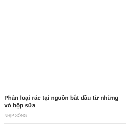
Phân loại rác tại nguồn bắt đầu từ những
vỏ hộp sữa
NHỊP SỐNG