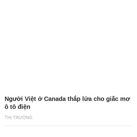
Người Việt ở Canada thắp lửa cho giấc mơ
ô tô điện
THỊ TRƯỜNG