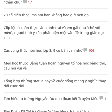
"thần chú"
17
20 số điện thoại ma ám bạn không bao giờ nên gọi
Clip lột tả chân thực cảnh anh trai và em gái như 'chó với
mèo', người tinh ý còn phát hiện một vấn đề trong giáo dục
con
Các công thức hóa học lớp 8, 9 cơ bản cần nhớ
106
Mẹo học thuộc Bảng tuần hoàn nguyên tố hóa học bằng thơ,
câu nói vui vẻ
Tổng hợp những status hay về cuộc sống mang ý nghĩa thay
đổi cuộc đời
Tìm hiểu tư tưởng Nguyễn Du qua đoạn kết Truyện Kiều
1
Phó Đoàn ĐBQH Hà Giang Vương Ngọc Hà bị kỷ luật