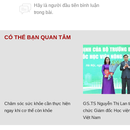
CÓ THỂ BẠN QUAN TÂM
Chăm sóc sức khỏe cần thực hiện
GS.TS Nguyễn Thị Lan ti
ngay khi cơ thể còn khỏe
chức Giám đốc Học viện
Việt Nam