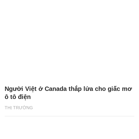
Người Việt ở Canada thắp lửa cho giấc mơ
ô tô điện
THỊ TRƯỜNG