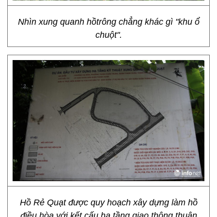
Nhìn xung quanh hồtrông chẳng khác gì "khu ổ
chuột".
Hồ Rẻ Quạt được quy hoạch xây dựng làm hồ
điều hòa với kết cấu hạ tầng giao thông thuận