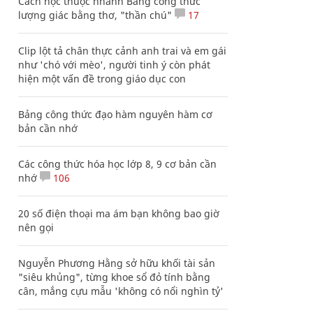
Cách học thuộc nhanh Bảng công thức
lượng giác bằng thơ, "thần chú"
17
Clip lột tả chân thực cảnh anh trai và em gái
như 'chó với mèo', người tinh ý còn phát
hiện một vấn đề trong giáo dục con
Bảng công thức đạo hàm nguyên hàm cơ
bản cần nhớ
Các công thức hóa học lớp 8, 9 cơ bản cần
nhớ
106
20 số điện thoại ma ám bạn không bao giờ
nên gọi
Nguyễn Phương Hằng sở hữu khối tài sản
"siêu khủng", từng khoe sổ đỏ tính bằng
cân, mắng cựu mẫu 'không có nổi nghìn tỷ'