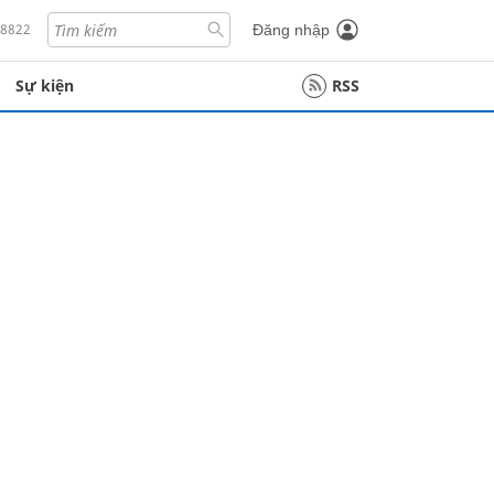
18822
Đăng nhập
Sự kiện
RSS