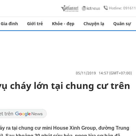
Hotline: 09161
Gia đình
Giới trẻ
Khỏe - đẹp
Chuyện lạ
Quân sự
05/11/2019 14:57 (GMT+07:00)
ụ cháy lớn tại chung cư trên
xảy ra tại chung cư mini House Xinh Group, đường Trung
i). Sau khoảng 30 phút cứu hỏa, ngọn lửa cơ bản đã