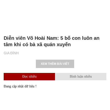
Diễn viên Võ Hoài Nam: 5 bố con luôn an
tâm khi có bà xã quán xuyến
GIA ĐÌNH
XEM THÊM BÀI VIẾT
Đọc nhiều
Bình luận nhiều
Đang cập nhật dữ liệu !