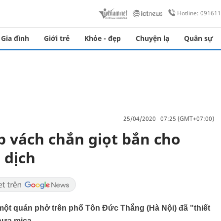
Hotline: 09161
Gia đình
Giới trẻ
Khỏe - đẹp
Chuyện lạ
Quân sự
25/04/2020 07:25 (GMT+07:00)
p vách chắn giọt bắn cho
 dịch
ột quán phở trên phố Tôn Đức Thắng (Hà Nội) đã "thiết
hựa mica.