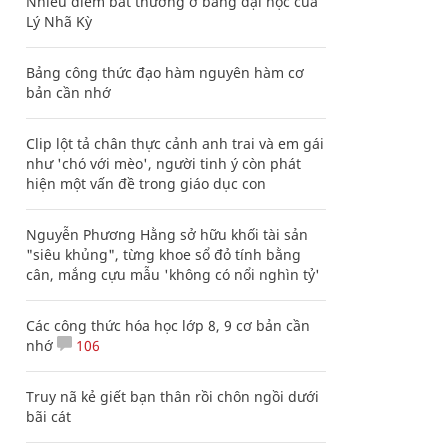
Nhiều điểm bất thường ở bằng đại học của
Lý Nhã Kỳ
Bảng công thức đạo hàm nguyên hàm cơ
bản cần nhớ
Clip lột tả chân thực cảnh anh trai và em gái
như 'chó với mèo', người tinh ý còn phát
hiện một vấn đề trong giáo dục con
Nguyễn Phương Hằng sở hữu khối tài sản
"siêu khủng", từng khoe sổ đỏ tính bằng
cân, mắng cựu mẫu 'không có nổi nghìn tỷ'
Các công thức hóa học lớp 8, 9 cơ bản cần
nhớ
106
Truy nã kẻ giết bạn thân rồi chôn ngồi dưới
bãi cát