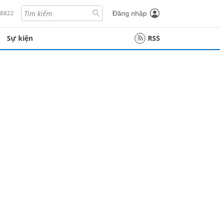
18822
Đăng nhập
Sự kiện
RSS