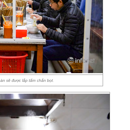
bàn sẽ được lắp tấm chắn bọt.