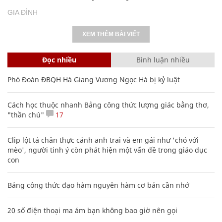
GIA ĐÌNH
XEM THÊM BÀI VIẾT
Đọc nhiều
Bình luận nhiều
Phó Đoàn ĐBQH Hà Giang Vương Ngọc Hà bị kỷ luật
Cách học thuộc nhanh Bảng công thức lượng giác bằng thơ,
"thần chú"
17
Clip lột tả chân thực cảnh anh trai và em gái như 'chó với
mèo', người tinh ý còn phát hiện một vấn đề trong giáo dục
con
Bảng công thức đạo hàm nguyên hàm cơ bản cần nhớ
20 số điện thoại ma ám bạn không bao giờ nên gọi