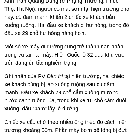
Anh Trần Quang Dũng (ở Phụng Thượng, Phúc
Thọ, Hà Nội), người có mặt sớm tại hiện trường cho
hay, cú đâm mạnh khiến 2 chiếc xe khách bắn
xuống ruộng. Hai đầu xe khách bị hư hỏng, trong đó
đầu xe 29 chỗ hư hỏng nặng hơn.
Một số xe máy đi đường cũng trở thành nạn nhân
trong vụ tai nạn này. Hiện Quốc lộ 32 qua khu vực
trên đang ùn tắc nghiêm trọng.
Ghi nhận của PV
Dân trí
tại hiện trường, hai chiếc
xe khách cùng bị lao xuống ruộng sau cú đâm
mạnh. Đầu xe khách 29 chỗ cắm xuống mương
nước cạnh ruộng lúa, trong khi xe 16 chỗ cắm đuôi
xuống, đầu “bám” lấy lề đường.
Chiếc xe cẩu chở theo nhiều ống thép đỗ cách hiện
trường khoảng 50m. Phần máy bơm bê tông bị đứt