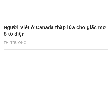
Người Việt ở Canada thắp lửa cho giấc mơ
ô tô điện
THỊ TRƯỜNG