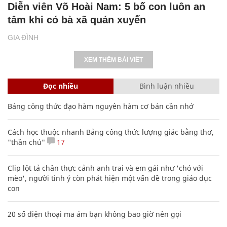
Diễn viên Võ Hoài Nam: 5 bố con luôn an
tâm khi có bà xã quán xuyến
GIA ĐÌNH
XEM THÊM BÀI VIẾT
Đọc nhiều
Bình luận nhiều
Bảng công thức đạo hàm nguyên hàm cơ bản cần nhớ
Cách học thuộc nhanh Bảng công thức lượng giác bằng thơ,
"thần chú"
17
Clip lột tả chân thực cảnh anh trai và em gái như 'chó với
mèo', người tinh ý còn phát hiện một vấn đề trong giáo dục
con
20 số điện thoại ma ám bạn không bao giờ nên gọi