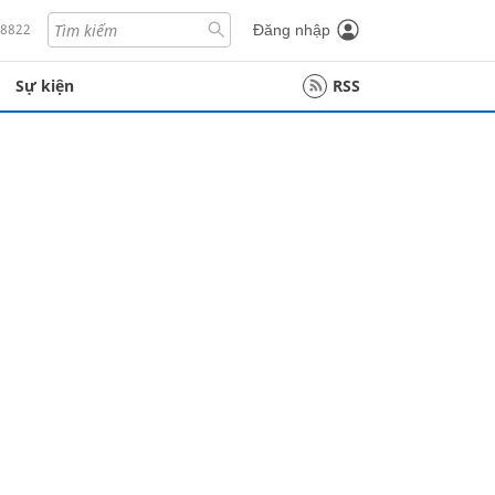
18822
Đăng nhập
Sự kiện
RSS