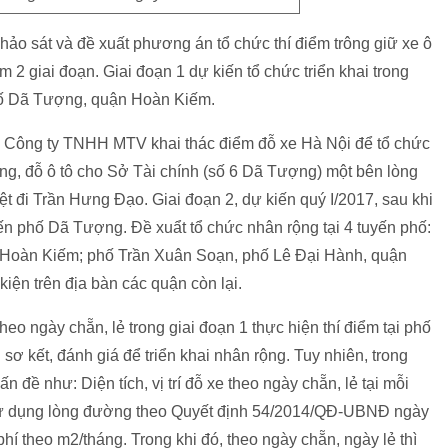
hảo sát và đề xuất phương án tổ chức thí điểm trông giữ xe ô
 2 giai đoạn. Giai đoạn 1 dự kiến tổ chức triển khai trong
phố Dã Tượng, quận Hoàn Kiếm.
o Công ty TNHH MTV khai thác điểm đỗ xe Hà Nội để tổ chức
ng, đỗ ô tô cho Sở Tài chính (số 6 Dã Tượng) một bên lòng
 đi Trần Hưng Đạo. Giai đoạn 2, dự kiến quý I/2017, sau khi
yến phố Dã Tượng. Đề xuẩt tổ chức nhân rộng tại 4 tuyến phố:
Hoàn Kiếm; phố Trần Xuân Soạn, phố Lê Đại Hành, quận
iện trên địa bàn các quận còn lại.
heo ngày chẵn, lẻ trong giai đoạn 1 thực hiện thí điểm tại phố
sơ kết, đánh giá để triển khai nhân rộng. Tuy nhiên, trong
 đề như: Diện tích, vị trí đỗ xe theo ngày chẵn, lẻ tại mỗi
 sử dụng lòng đường theo Quyết định 54/2014/QĐ-UBNĐ ngày
í theo m2/tháng. Trong khi đó, theo ngày chẵn, ngày lẻ thì