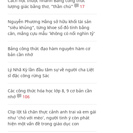
Cách học thuộc nhanh Bảng công thức
lượng giác bằng thơ, "thần chú"
17
Nguyễn Phương Hằng sở hữu khối tài sản
"siêu khủng", từng khoe sổ đỏ tính bằng
cân, mắng cựu mẫu 'không có nổi nghìn tỷ'
Bảng công thức đạo hàm nguyên hàm cơ
bản cần nhớ
Lý Nhã Kỳ lần đầu tâm sự về người cha Liệt
sĩ đặc công rừng Sác
Các công thức hóa học lớp 8, 9 cơ bản cần
nhớ
106
Clip lột tả chân thực cảnh anh trai và em gái
như 'chó với mèo', người tinh ý còn phát
hiện một vấn đề trong giáo dục con