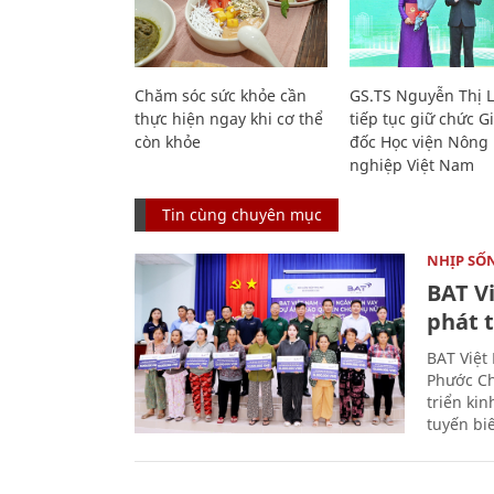
Chăm sóc sức khỏe cần
GS.TS Nguyễn Thị 
thực hiện ngay khi cơ thể
tiếp tục giữ chức 
còn khỏe
đốc Học viện Nông
nghiệp Việt Nam
Tin cùng chuyên mục
NHỊP SỐ
BAT V
phát t
BAT Việt
Phước Ch
triển ki
tuyến bi