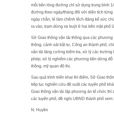
mỗi bên lòng đường chỉ sử dụng trung bình 1/
đường theo ngày/tháng đối với diện tích từng 
ngày chẵn, lẻ làm chênh lệch đáng kể sức chứa
ra vào, trạm dừng xe buýt ở hai bên mặt phố l
Sở Giao thông vận tải thông qua các phương t
thông, cảnh sát trật tự, Công an thành phố, 
vận tải tăng cường kiểm tra, xử lý các trường
phép; xử lý nghiêm các phương tiện dừng đỗ k
thông, mỹ quan đô thị.
Sau quá trình triển khai thí điểm, Sở Giao thô
tiếp tục nghiên cứu đề xuất các tuyến phố kh
Giao thông vận tải lập phương án tổ chức thí 
các tuyến phố, đề nghị UBND thành phố xem x
N. Huyền