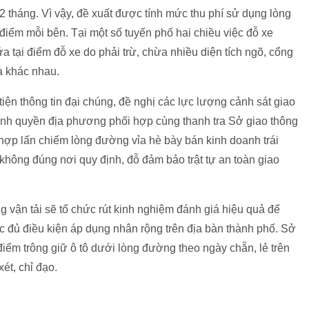
2 tháng. Vì vậy, đề xuất được tính mức thu phí sử dụng lòng
điểm mỗi bên. Tại một số tuyến phố hai chiều việc đỗ xe
 tại điểm đỗ xe do phải trừ, chừa nhiều diện tích ngõ, cổng
à khác nhau.
iện thông tin đại chúng, đề nghị các lực lượng cảnh sát giao
chính quyền địa phương phối hợp cùng thanh tra Sở giao thông
 hợp lấn chiếm lòng đường vỉa hè bày bán kinh doanh trái
hông đúng nơi quy định, đỗ đảm bảo trật tự an toàn giao
ng vận tải sẽ tổ chức rút kinh nghiệm đánh giá hiệu quả để
ác đủ điều kiện áp dụng nhân rộng trên địa bàn thành phố. Sở
điểm trông giữ ô tô dưới lòng đường theo ngày chẵn, lẻ trên
ét, chỉ đạo.