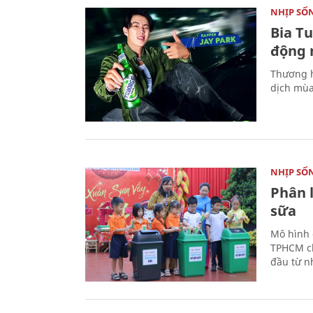
NHỊP SỐ
Bia T
động 
Thương h
dịch mùa
NHỊP SỐ
Phân 
sữa
Mô hình 
TPHCM ch
đầu từ n