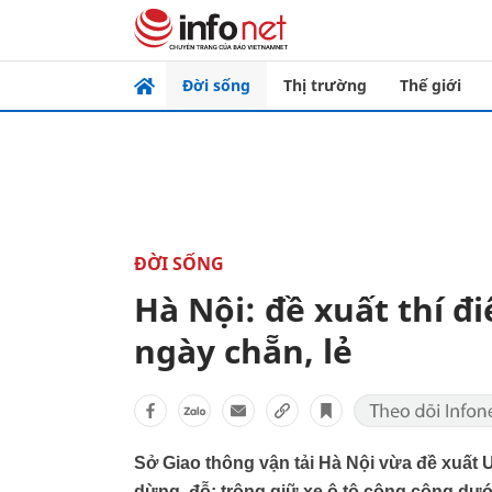
Đời sống
Thị trường
Thế giới
ĐỜI SỐNG
Hà Nội: đề xuất thí đ
ngày chẵn, lẻ
Sở Giao thông vận tải Hà Nội vừa đề xuất
dừng, đỗ; trông giữ xe ô tô công cộng dướ