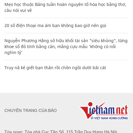
Mẹo học thuộc Bảng tuần hoàn nguyên tố hóa học bằng thơ,
câu nói vui vẻ
20 số điện thoại ma ám bạn không bao giờ nên gọi
Nguyễn Phương Hằng sở hữu khối tài sản "siêu khủng", từng
khoe sổ đỏ tính bằng cân, mắng cựu mẫu 'không có nổi
nghìn tỷ'
Truy nã kẻ giết bạn thân rồi chôn ngồi dưới bãi cát
CHUYÊN TRANG CỦA BÁO
Tòa soạn: Tòa nhà Cục Tần Số, 115 Trần Duy Hưng Hà Nội