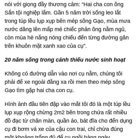
nói với giọng đầy thương cảm: “Hai cha con ông
Sắn tội nghiệp lắm. Gần 5 năm trời sống leo lắt
trong túp lều lụp xụp bên mép sông Gạo, mùa mưa
nước dâng lên mấp mé chiếc phản ông nằm ngủ,
còn mùa hè nắng nóng chiếu đến từng đường gân
trên khuôn mặt xanh xao của cụ”.
20 năm sống trong cảnh thiếu nước sinh hoạt
Không có đường dẫn vào nơi cụ nằm, chúng tôi
phải để xe ngoài đằng xa rồi men theo mép sông
Gạo tìm gặp hai cha con cụ.
Hình ảnh đầu tiên đập vào mắt tôi đó là một túp lều
lụp xụp rộng chừng 2m2 bên trong chứa rất nhiều
đồ đạc từ chăn màn, quần áo, bát đĩa cho đến dụng
cụ đi bơm vá xe của cậu con trai, chỉ chừa đúng
một khoảng trống đủ để cụ ngồi hàng ngày.