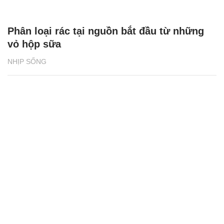
Phân loại rác tại nguồn bắt đầu từ những
vỏ hộp sữa
NHỊP SỐNG