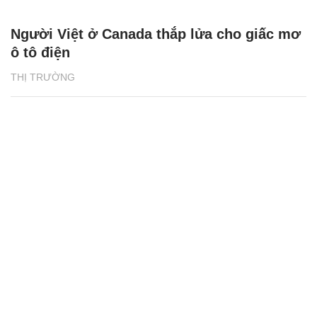
Người Việt ở Canada thắp lửa cho giấc mơ
ô tô điện
THỊ TRƯỜNG