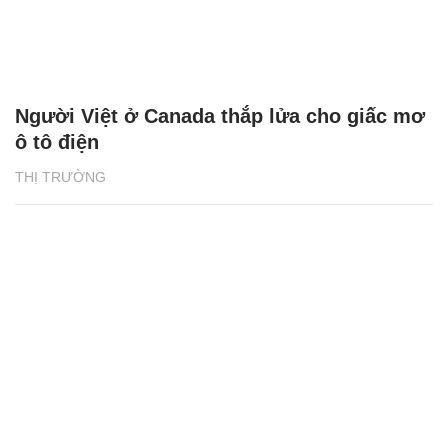
Người Việt ở Canada thắp lửa cho giấc mơ
ô tô điện
THỊ TRƯỜNG