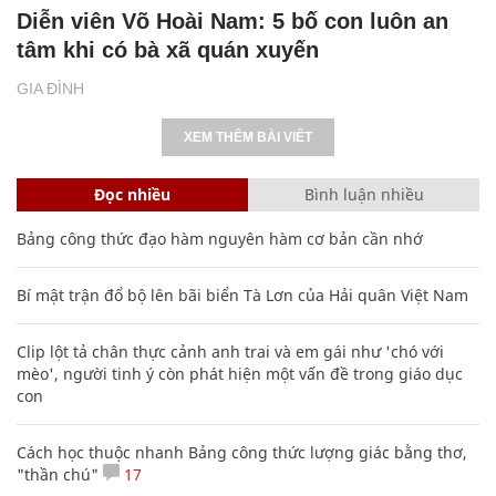
Diễn viên Võ Hoài Nam: 5 bố con luôn an
tâm khi có bà xã quán xuyến
GIA ĐÌNH
XEM THÊM BÀI VIẾT
Đọc nhiều
Bình luận nhiều
Bảng công thức đạo hàm nguyên hàm cơ bản cần nhớ
Bí mật trận đổ bộ lên bãi biển Tà Lơn của Hải quân Việt Nam
Clip lột tả chân thực cảnh anh trai và em gái như 'chó với
mèo', người tinh ý còn phát hiện một vấn đề trong giáo dục
con
Cách học thuộc nhanh Bảng công thức lượng giác bằng thơ,
"thần chú"
17