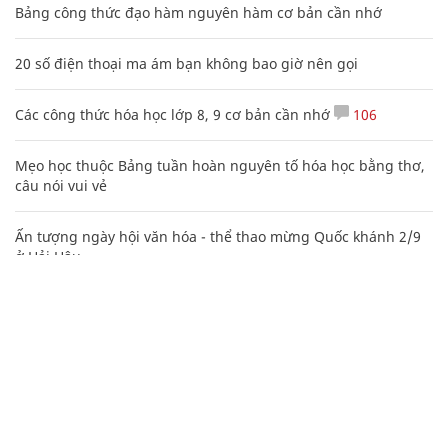
Bảng công thức đạo hàm nguyên hàm cơ bản cần nhớ
20 số điện thoại ma ám bạn không bao giờ nên gọi
Các công thức hóa học lớp 8, 9 cơ bản cần nhớ
106
Mẹo học thuộc Bảng tuần hoàn nguyên tố hóa học bằng thơ,
câu nói vui vẻ
Ấn tượng ngày hội văn hóa - thể thao mừng Quốc khánh 2/9
ở Hải Hậu
Nguyễn Phương Hằng sở hữu khối tài sản "siêu khủng", từng
khoe sổ đỏ tính bằng cân, mắng cựu mẫu 'không có nổi
nghìn tỷ'
Phó Đoàn ĐBQH Hà Giang Vương Ngọc Hà bị kỷ luật