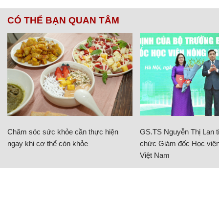
CÓ THỂ BẠN QUAN TÂM
Chăm sóc sức khỏe cần thực hiện
GS.TS Nguyễn Thị Lan ti
ngay khi cơ thể còn khỏe
chức Giám đốc Học viện
Việt Nam