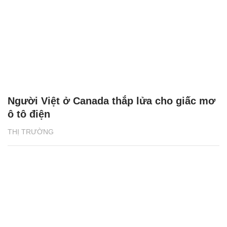
Người Việt ở Canada thắp lửa cho giấc mơ
ô tô điện
THỊ TRƯỜNG