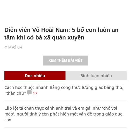
Diễn viên Võ Hoài Nam: 5 bố con luôn an
tâm khi có bà xã quán xuyến
GIA ĐÌNH
XEM THÊM BÀI VIẾT
Đọc nhiều
Bình luận nhiều
Cách học thuộc nhanh Bảng công thức lượng giác bằng thơ,
"thần chú"
17
Clip lột tả chân thực cảnh anh trai và em gái như 'chó với
mèo', người tinh ý còn phát hiện một vấn đề trong giáo dục
con