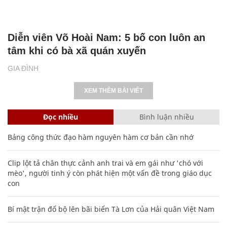
Diễn viên Võ Hoài Nam: 5 bố con luôn an
tâm khi có bà xã quán xuyến
GIA ĐÌNH
XEM THÊM BÀI VIẾT
Đọc nhiều
Bình luận nhiều
Bảng công thức đạo hàm nguyên hàm cơ bản cần nhớ
Clip lột tả chân thực cảnh anh trai và em gái như 'chó với
mèo', người tinh ý còn phát hiện một vấn đề trong giáo dục
con
Bí mật trận đổ bộ lên bãi biển Tà Lơn của Hải quân Việt Nam