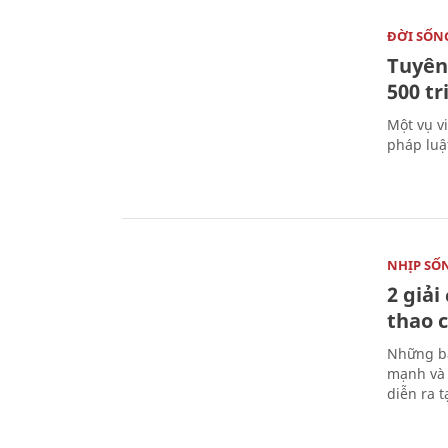
ĐỜI SỐN
Tuyên 
500 t
Một vụ v
pháp luậ
NHỊP SỐ
2 giải
thao c
Những bà
mạnh và 
diễn ra 