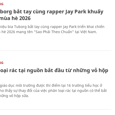
NG
uborg bắt tay cùng rapper Jay Park khuấy
mùa hè 2026
iệu bia Tuborg bắt tay cùng rapper Jay Park triển khai chiến
 hè 2026 mang tên "Sao Phải Theo Chuẩn” tại Việt Nam.
NG
loại rác tại nguồn bắt đầu từ những vỏ hộp
giáo dục môi trường được thí điểm tại 16 trường tiểu học ở
o thấy sự thay đổi của việc phân loại rác tại nguồn có thể bắt
hững vỏ hộp sữa.