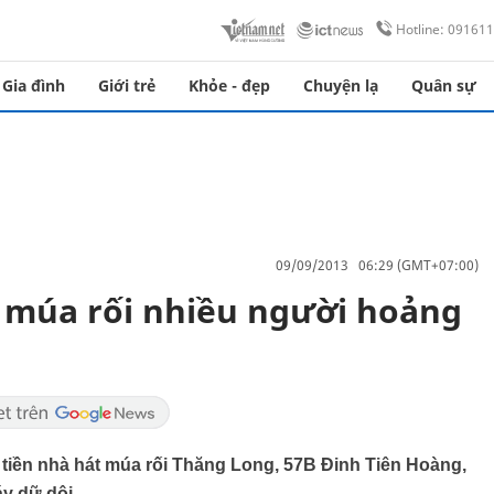
Hotline: 09161
Gia đình
Giới trẻ
Khỏe - đẹp
Chuyện lạ
Quân sự
09/09/2013 06:29 (GMT+07:00)
 múa rối nhiều người hoảng
 tiền nhà hát múa rối Thăng Long, 57B Đinh Tiên Hoàng,
y dữ dội.