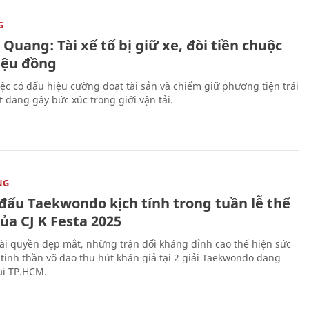
G
Quang: Tài xế tố bị giữ xe, đòi tiền chuộc
riệu đồng
iệc có dấu hiệu cưỡng đoạt tài sản và chiếm giữ phương tiện trái
t đang gây bức xúc trong giới vận tải.
NG
 đấu Taekwondo kịch tính trong tuần lễ thể
ủa CJ K Festa 2025
i quyền đẹp mắt, những trận đối kháng đỉnh cao thể hiện sức
tinh thần võ đạo thu hút khán giả tại 2 giải Taekwondo đang
tại TP.HCM.