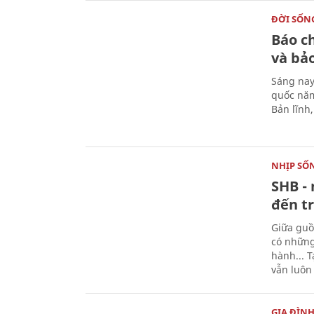
ĐỜI SỐN
Báo c
và bả
Sáng nay
quốc năm
Bản lĩnh
NHỊP SỐ
SHB - 
đến tr
Giữa guồ
có những
hành... 
vẫn luôn
GIA ĐÌN