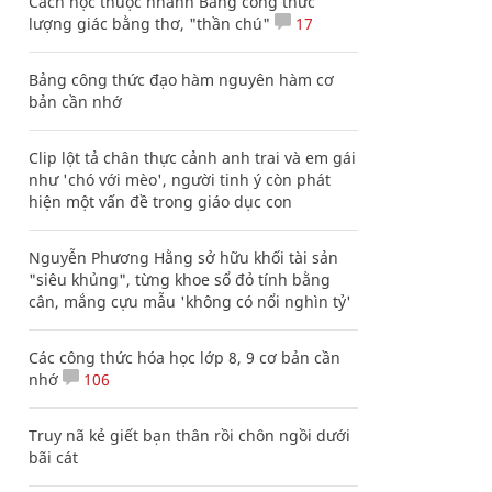
Cách học thuộc nhanh Bảng công thức
lượng giác bằng thơ, "thần chú"
17
Bảng công thức đạo hàm nguyên hàm cơ
bản cần nhớ
Clip lột tả chân thực cảnh anh trai và em gái
như 'chó với mèo', người tinh ý còn phát
hiện một vấn đề trong giáo dục con
Nguyễn Phương Hằng sở hữu khối tài sản
"siêu khủng", từng khoe sổ đỏ tính bằng
cân, mắng cựu mẫu 'không có nổi nghìn tỷ'
Các công thức hóa học lớp 8, 9 cơ bản cần
nhớ
106
Truy nã kẻ giết bạn thân rồi chôn ngồi dưới
bãi cát