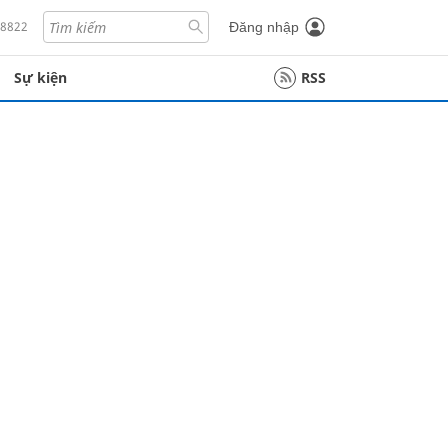
18822
Đăng nhập
Sự kiện
RSS