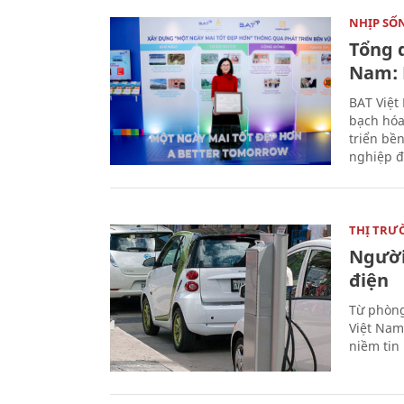
NHỊP SỐ
Tổng 
Nam: 
BAT Việt
bạch hóa
triển bề
nghiệp đ
THỊ TRƯ
Người
điện
Từ phòng
Việt Nam 
niềm tin