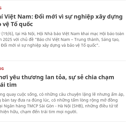
G
hí Việt Nam: Đổi mới vì sự nghiệp xây dựng
o vệ Tổ quốc
 (19/6), tại Hà Nội, Hội Nhà báo Việt Nam khai mạc Hội báo toàn
 2025 với chủ đề “Báo chí Việt Nam – Trung thành, Sáng tạo,
, Đổi mới vì sự nghiệp xây dựng và bảo vệ Tổ quốc”.
NG
nơi yêu thương lan tỏa, sự sẻ chia chạm
ái tim
ng quay cuộc sống, có những câu chuyện lặng lẽ nhưng ấm áp,
 bàn tay đưa ra đúng lúc, có những tấm lòng rộng mở đồng
Tại Ngân hàng TMCP Sài Gòn - Hà Nội (SHB), những điều tử tế
 hiện hữu, chạm đến trái tim mọi người.
H