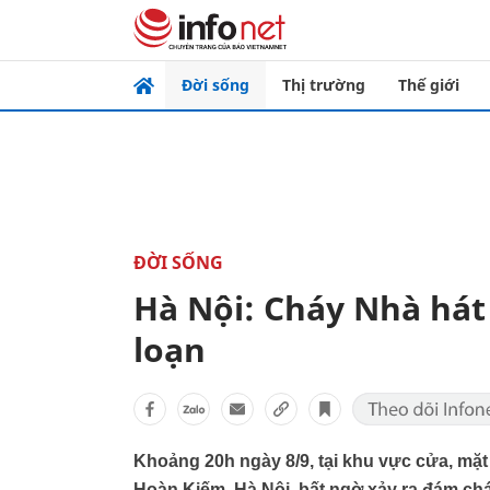
Đời sống
Thị trường
Thế giới
ĐỜI SỐNG
Hà Nội: Cháy Nhà hát
loạn
Khoảng 20h ngày 8/9, tại khu vực cửa, mặt
Hoàn Kiếm, Hà Nội bất ngờ xảy ra đám chá