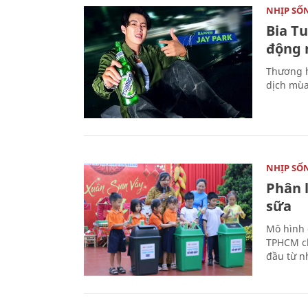
NHỊP SỐ
Bia T
động 
Thương h
dịch mùa
NHỊP SỐ
Phân 
sữa
Mô hình 
TPHCM ch
đầu từ n