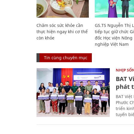
Chăm sóc sức khỏe cần
GS.TS Nguyễn Thị 
thực hiện ngay khi cơ thể
tiếp tục giữ chức 
còn khỏe
đốc Học viện Nông
nghiệp Việt Nam
Tin cùng chuyên mục
NHỊP SỐ
BAT V
phát t
BAT Việt
Phước Ch
triển ki
tuyến bi