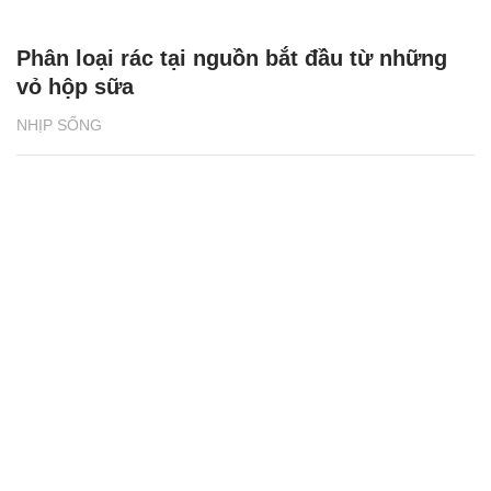
Phân loại rác tại nguồn bắt đầu từ những
vỏ hộp sữa
NHỊP SỐNG