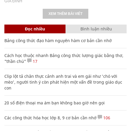
GIA ĐÌNH
XEM THÊM BÀI VIẾT
Đọc nhiều
Bình luận nhiều
Bảng công thức đạo hàm nguyên hàm cơ bản cần nhớ
Cách học thuộc nhanh Bảng công thức lượng giác bằng thơ,
"thần chú"
17
Clip lột tả chân thực cảnh anh trai và em gái như 'chó với
mèo', người tinh ý còn phát hiện một vấn đề trong giáo dục
con
20 số điện thoại ma ám bạn không bao giờ nên gọi
Các công thức hóa học lớp 8, 9 cơ bản cần nhớ
106