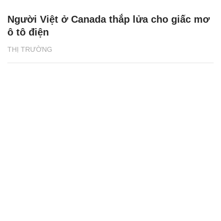
Người Việt ở Canada thắp lửa cho giấc mơ
ô tô điện
THỊ TRƯỜNG