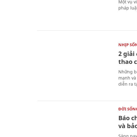
Một vụ v
pháp luậ
NHỊP SỐ
2 giải
thao c
Những bà
mạnh và 
diễn ra 
ĐỜI SỐN
Báo c
và bả
Sáng nay