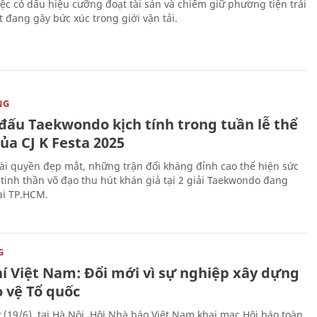
iệc có dấu hiệu cưỡng đoạt tài sản và chiếm giữ phương tiện trái
t đang gây bức xúc trong giới vận tải.
NG
 đấu Taekwondo kịch tính trong tuần lễ thể
ủa CJ K Festa 2025
i quyền đẹp mắt, những trận đối kháng đỉnh cao thể hiện sức
tinh thần võ đạo thu hút khán giả tại 2 giải Taekwondo đang
tại TP.HCM.
G
hí Việt Nam: Đổi mới vì sự nghiệp xây dựng
o vệ Tổ quốc
 (19/6), tại Hà Nội, Hội Nhà báo Việt Nam khai mạc Hội báo toàn