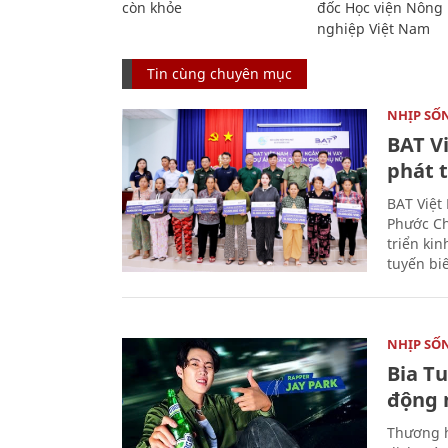
còn khỏe
đốc Học viện Nông
nghiệp Việt Nam
Tin cùng chuyên mục
NHỊP SỐ
BAT V
phát t
BAT Việt
Phước Ch
triển ki
tuyến bi
NHỊP SỐ
Bia T
động 
Thương h