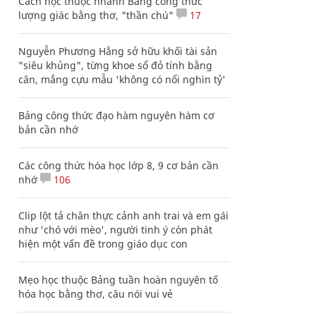
Cách học thuộc nhanh Bảng công thức
lượng giác bằng thơ, "thần chú"
17
Nguyễn Phương Hằng sở hữu khối tài sản
"siêu khủng", từng khoe sổ đỏ tính bằng
cân, mắng cựu mẫu 'không có nổi nghìn tỷ'
Bảng công thức đạo hàm nguyên hàm cơ
bản cần nhớ
Các công thức hóa học lớp 8, 9 cơ bản cần
nhớ
106
Clip lột tả chân thực cảnh anh trai và em gái
như 'chó với mèo', người tinh ý còn phát
hiện một vấn đề trong giáo dục con
Mẹo học thuộc Bảng tuần hoàn nguyên tố
hóa học bằng thơ, câu nói vui vẻ