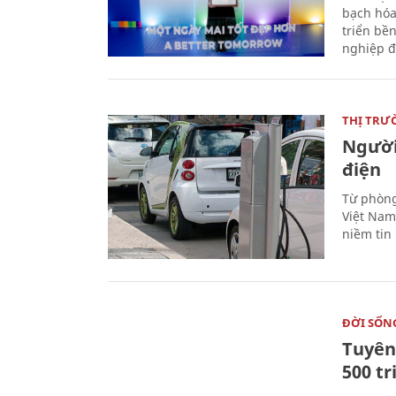
bạch hóa
triển bề
nghiệp đ
THỊ TRƯ
Người
điện
Từ phòng
Việt Nam 
niềm tin
ĐỜI SỐN
Tuyên 
500 t