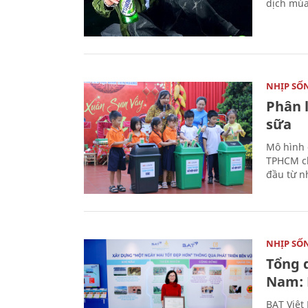
dịch mùa
NHỊP SỐ
Phân 
sữa
Mô hình 
TPHCM ch
đầu từ n
NHỊP SỐ
Tổng 
Nam: 
BAT Việt