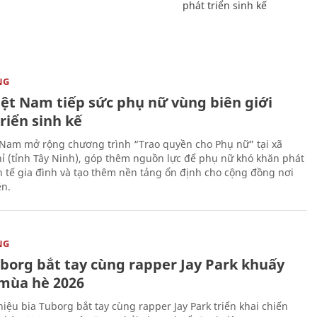
phát triển sinh kế
NG
iệt Nam tiếp sức phụ nữ vùng biên giới
riển sinh kế
 Nam mở rộng chương trình “Trao quyền cho Phụ nữ” tại xã
ỉ (tỉnh Tây Ninh), góp thêm nguồn lực để phụ nữ khó khăn phát
nh tế gia đình và tạo thêm nền tảng ổn định cho cộng đồng nơi
ên.
NG
uborg bắt tay cùng rapper Jay Park khuấy
mùa hè 2026
iệu bia Tuborg bắt tay cùng rapper Jay Park triển khai chiến