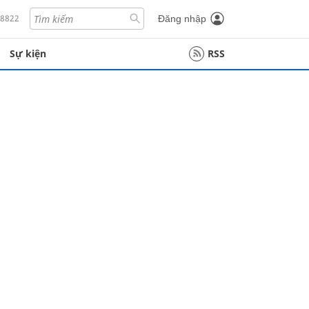
18822
Đăng nhập
Sự kiện
RSS