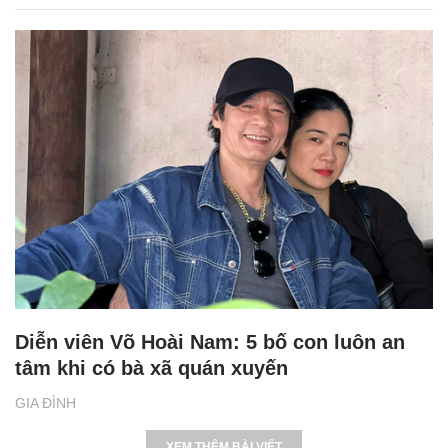
Diễn viên Võ Hoài Nam: 5 bố con luôn an
tâm khi có bà xã quán xuyến
GIA ĐÌNH
XEM THÊM BÀI VIẾT