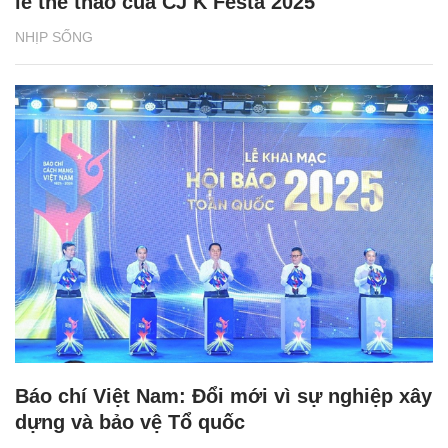
lễ thể thao của CJ K Festa 2025
NHỊP SỐNG
Báo chí Việt Nam: Đổi mới vì sự nghiệp xây
dựng và bảo vệ Tổ quốc