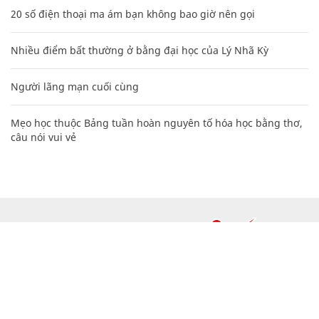
20 số điện thoại ma ám bạn không bao giờ nên gọi
Nhiều điểm bất thường ở bằng đại học của Lý Nhã Kỳ
Người lãng mạn cuối cùng
Mẹo học thuộc Bảng tuần hoàn nguyên tố hóa học bằng thơ,
câu nói vui vẻ
CHUYÊN TRANG CỦA BÁO
Tòa soạn: Tòa nhà Cục Tần Số, 115 Trần Duy Hưng Hà Nội
Giấy phép hoạt động báo chí: Số 09/GP-BTTTT, Bộ Thông tin và