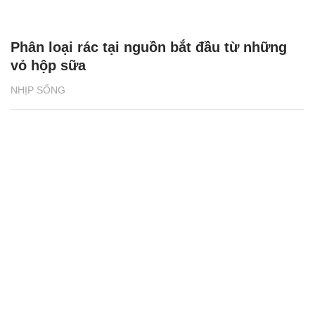
Phân loại rác tại nguồn bắt đầu từ những
vỏ hộp sữa
NHỊP SỐNG