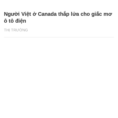
Người Việt ở Canada thắp lửa cho giấc mơ
ô tô điện
THỊ TRƯỜNG