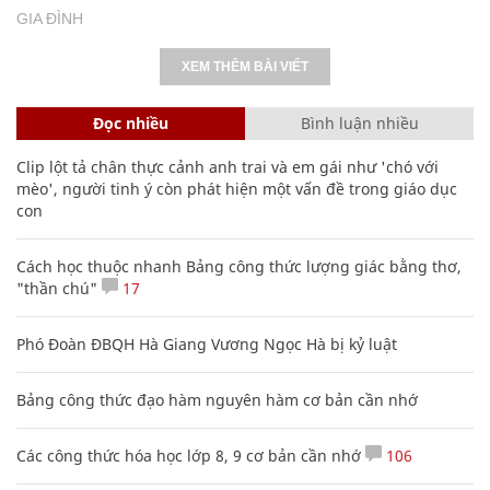
GIA ĐÌNH
XEM THÊM BÀI VIẾT
Đọc nhiều
Bình luận nhiều
Clip lột tả chân thực cảnh anh trai và em gái như 'chó với
mèo', người tinh ý còn phát hiện một vấn đề trong giáo dục
con
Cách học thuộc nhanh Bảng công thức lượng giác bằng thơ,
"thần chú"
17
Phó Đoàn ĐBQH Hà Giang Vương Ngọc Hà bị kỷ luật
Bảng công thức đạo hàm nguyên hàm cơ bản cần nhớ
Các công thức hóa học lớp 8, 9 cơ bản cần nhớ
106