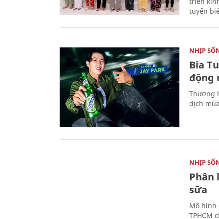
triển ki
tuyến bi
NHỊP SỐ
Bia T
động 
Thương h
dịch mùa
NHỊP SỐ
Phân 
sữa
Mô hình 
TPHCM ch