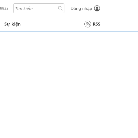
18822
Đăng nhập
Sự kiện
RSS