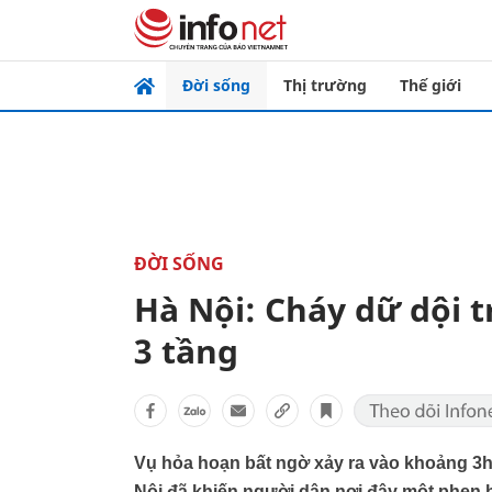
Đời sống
Thị trường
Thế giới
ĐỜI SỐNG
Hà Nội: Cháy dữ dội t
3 tầng
Vụ hỏa hoạn bất ngờ xảy ra vào khoảng 3h 
Nội đã khiến người dân nơi đây một phen 