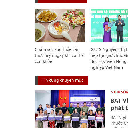
Chăm sóc sức khỏe cần
GS.TS Nguyễn Thị 
thực hiện ngay khi cơ thể
tiếp tục giữ chức 
còn khỏe
đốc Học viện Nông
nghiệp Việt Nam
Tin cùng chuyên mục
NHỊP SỐ
BAT V
phát t
BAT Việt
Phước Ch