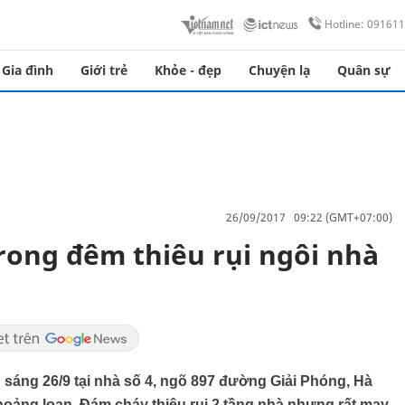
Hotline: 09161
Gia đình
Giới trẻ
Khỏe - đẹp
Chuyện lạ
Quân sự
26/09/2017 09:22 (GMT+07:00)
rong đêm thiêu rụi ngôi nhà
sáng 26/9 tại nhà số 4, ngõ 897 đường Giải Phóng, Hà
hoảng loạn. Đám cháy thiêu rụi 2 tầng nhà nhưng rất may