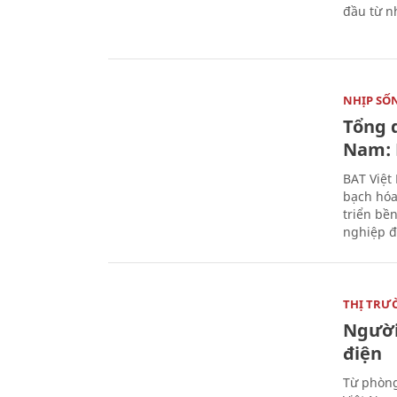
đầu từ n
NHỊP SỐ
Tổng 
Nam: 
BAT Việt
bạch hóa
triển bề
nghiệp đ
THỊ TRƯ
Người
điện
Từ phòng