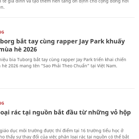
nh tế gia đình và tạo thêm nền tảng ổn định cho cộng đồng nơi
ên.
NG
uborg bắt tay cùng rapper Jay Park khuấy
mùa hè 2026
iệu bia Tuborg bắt tay cùng rapper Jay Park triển khai chiến
 hè 2026 mang tên "Sao Phải Theo Chuẩn” tại Việt Nam.
NG
loại rác tại nguồn bắt đầu từ những vỏ hộp
giáo dục môi trường được thí điểm tại 16 trường tiểu học ở
o thấy sự thay đổi của việc phân loại rác tại nguồn có thể bắt