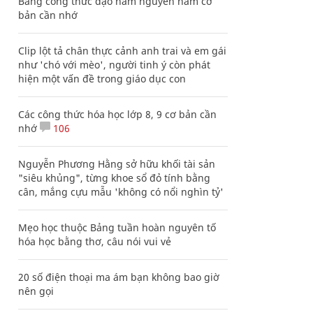
Bảng công thức đạo hàm nguyên hàm cơ
bản cần nhớ
Clip lột tả chân thực cảnh anh trai và em gái
như 'chó với mèo', người tinh ý còn phát
hiện một vấn đề trong giáo dục con
Các công thức hóa học lớp 8, 9 cơ bản cần
nhớ
106
Nguyễn Phương Hằng sở hữu khối tài sản
"siêu khủng", từng khoe sổ đỏ tính bằng
cân, mắng cựu mẫu 'không có nổi nghìn tỷ'
Mẹo học thuộc Bảng tuần hoàn nguyên tố
hóa học bằng thơ, câu nói vui vẻ
20 số điện thoại ma ám bạn không bao giờ
nên gọi