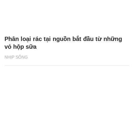
Phân loại rác tại nguồn bắt đầu từ những
vỏ hộp sữa
NHỊP SỐNG