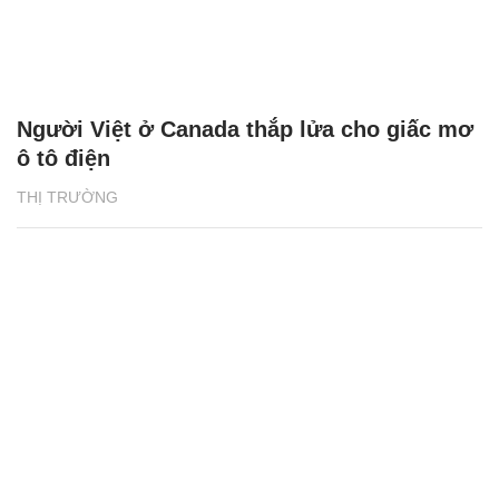
Người Việt ở Canada thắp lửa cho giấc mơ
ô tô điện
THỊ TRƯỜNG