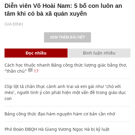
Diễn viên Võ Hoài Nam: 5 bố con luôn an
tâm khi có bà xã quán xuyến
GIA ĐÌNH
XEM THÊM BÀI VIẾT
Đọc nhiều
Bình luận nhiều
Cách học thuộc nhanh Bảng công thức lượng giác bằng thơ,
"thần chú"
17
Clip lột tả chân thực cảnh anh trai và em gái như 'chó với
mèo', người tinh ý còn phát hiện một vấn đề trong giáo dục
con
Bảng công thức đạo hàm nguyên hàm cơ bản cần nhớ
Phó Đoàn ĐBQH Hà Giang Vương Ngọc Hà bị kỷ luật