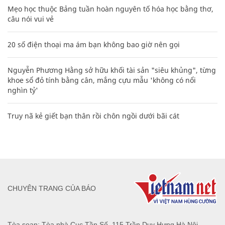
Mẹo học thuộc Bảng tuần hoàn nguyên tố hóa học bằng thơ,
câu nói vui vẻ
20 số điện thoại ma ám bạn không bao giờ nên gọi
Nguyễn Phương Hằng sở hữu khối tài sản "siêu khủng", từng
khoe sổ đỏ tính bằng cân, mắng cựu mẫu 'không có nổi
nghìn tỷ'
Truy nã kẻ giết bạn thân rồi chôn ngồi dưới bãi cát
CHUYÊN TRANG CỦA BÁO
Tòa soạn: Tòa nhà Cục Tần Số, 115 Trần Duy Hưng Hà Nội