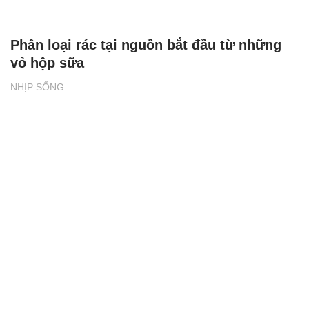
Phân loại rác tại nguồn bắt đầu từ những
vỏ hộp sữa
NHỊP SỐNG