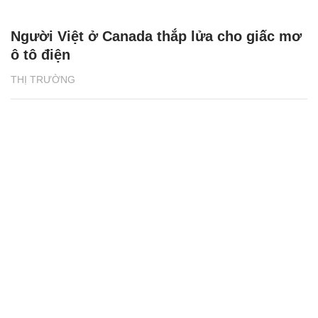
Người Việt ở Canada thắp lửa cho giấc mơ
ô tô điện
THỊ TRƯỜNG