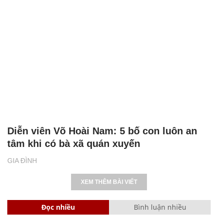
Diễn viên Võ Hoài Nam: 5 bố con luôn an
tâm khi có bà xã quán xuyến
GIA ĐÌNH
XEM THÊM BÀI VIẾT
Đọc nhiều
Bình luận nhiều