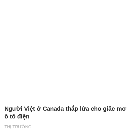
Người Việt ở Canada thắp lửa cho giấc mơ
ô tô điện
THỊ TRƯỜNG