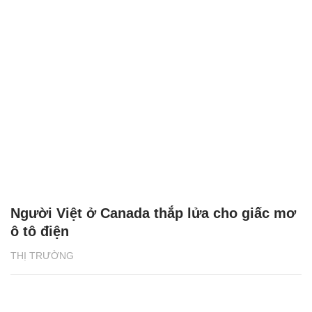
Người Việt ở Canada thắp lửa cho giấc mơ
ô tô điện
THỊ TRƯỜNG