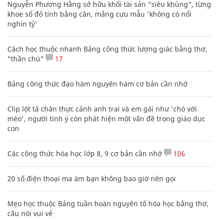
Nguyễn Phương Hằng sở hữu khối tài sản "siêu khủng", từng
khoe sổ đỏ tính bằng cân, mắng cựu mẫu 'không có nổi
nghìn tỷ'
Cách học thuộc nhanh Bảng công thức lượng giác bằng thơ,
"thần chú"
17
Bảng công thức đạo hàm nguyên hàm cơ bản cần nhớ
Clip lột tả chân thực cảnh anh trai và em gái như 'chó với
mèo', người tinh ý còn phát hiện một vấn đề trong giáo dục
con
Các công thức hóa học lớp 8, 9 cơ bản cần nhớ
106
20 số điện thoại ma ám bạn không bao giờ nên gọi
Mẹo học thuộc Bảng tuần hoàn nguyên tố hóa học bằng thơ,
câu nói vui vẻ