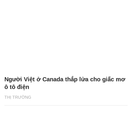
Người Việt ở Canada thắp lửa cho giấc mơ
ô tô điện
THỊ TRƯỜNG