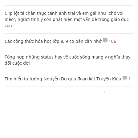
Clip lột tả chân thực cảnh anh trai và em gái như 'chó với
mèo', người tinh ý còn phát hiện một vấn đề trong giáo dục
con
Các công thức hóa học lớp 8, 9 cơ bản cần nhớ
106
Tổng hợp những status hay về cuộc sống mang ý nghĩa thay
đổi cuộc đời
Tìm hiểu tư tưởng Nguyễn Du qua đoạn kết Truyện Kiều
1
Giá xe Honda chính hãng: Giá Air Blade 2015 chỉ 40 triệu VNĐ
Mẹo học thuộc Bảng tuần hoàn nguyên tố hóa học bằng thơ,
câu nói vui vẻ
Ấn tượng ngày hội văn hóa - thể thao mừng Quốc khánh 2/9