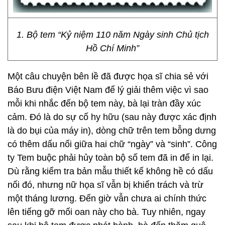
1. Bộ tem “Kỷ niệm 110 năm Ngày sinh Chủ tịch
Hồ Chí Minh”
Một câu chuyện bên lề đã được họa sĩ chia sẻ với
Báo Bưu điện Việt Nam để lý giải thêm việc vì sao
mỗi khi nhắc đến bộ tem này, bà lại tràn đầy xúc
cảm. Đó là do sự cố hy hữu (sau này được xác định
là do bụi của máy in), dòng chữ trên tem bỗng dưng
có thêm dấu nối giữa hai chữ “ngày” và “sinh”. Công
ty Tem buộc phải hủy toàn bộ số tem đã in để in lại.
Dù rằng kiểm tra bản mẫu thiết kế không hề có dấu
nối đó, nhưng nữ họa sĩ vẫn bị khiển trách và trừ
một tháng lương. Đến giờ vẫn chưa ai chính thức
lên tiếng gỡ mối oan này cho bà. Tuy nhiên, ngay