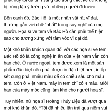
phát huy tối đa tính sáng tạo trong thiết kế để không
bị trùng lặp ý tưởng với những người đi trước.
Bên cạnh đó, Bác Hồ là một nhân vật rất vĩ đại,
thường gắn với chữ “nhất” trong suy nghĩ của mọi
người. Họa sĩ vẽ tem về Bác Hồ cần phải thể hiện
sao cho tương xứng với tầm vóc vĩ đại đó.
Một khó khăn khách quan đối với các họa sĩ vẽ tem
Bác Hồ đó là công nghệ in ấn của Việt Nam vẫn còn
hạn chế. Ở nước ngoài, tem được xem là một sản
phẩm đặc biệt nên phải được in đặc biệt hơn, in ốp
sét cũng phải nhiều màu để có chiều sâu cho mẫu
tem. Còn ở Việt Nam, máy in tem chỉ có 4 màu. Giới
hạn của máy móc cũng làm khó cho người họa sĩ.
Tuy nhiên, nữ họa sĩ Hoàng Thúy Liệu đã vượt qua
mọi khó khăn đó. “Tôi đã nhiều lần trải qua niềm vui