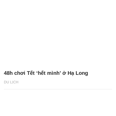
48h chơi Tết ‘hết mình’ ở Hạ Long
DU LỊCH