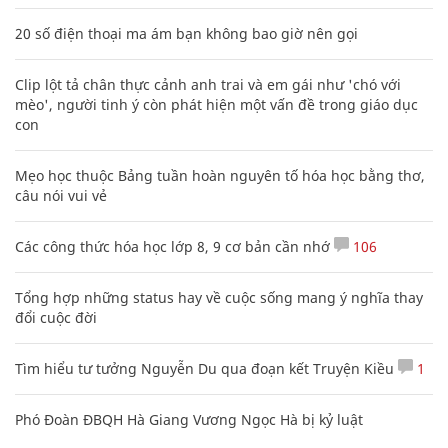
20 số điện thoại ma ám bạn không bao giờ nên gọi
Clip lột tả chân thực cảnh anh trai và em gái như 'chó với
mèo', người tinh ý còn phát hiện một vấn đề trong giáo dục
con
Mẹo học thuộc Bảng tuần hoàn nguyên tố hóa học bằng thơ,
câu nói vui vẻ
Các công thức hóa học lớp 8, 9 cơ bản cần nhớ
106
Tổng hợp những status hay về cuộc sống mang ý nghĩa thay
đổi cuộc đời
Tìm hiểu tư tưởng Nguyễn Du qua đoạn kết Truyện Kiều
1
Phó Đoàn ĐBQH Hà Giang Vương Ngọc Hà bị kỷ luật