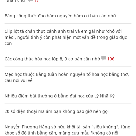
"thần chú"
17
Bảng công thức đạo hàm nguyên hàm cơ bản cần nhớ
Clip lột tả chân thực cảnh anh trai và em gái như 'chó với
mèo', người tinh ý còn phát hiện một vấn đề trong giáo dục
con
Các công thức hóa học lớp 8, 9 cơ bản cần nhớ
106
Mẹo học thuộc Bảng tuần hoàn nguyên tố hóa học bằng thơ,
câu nói vui vẻ
Nhiều điểm bất thường ở bằng đại học của Lý Nhã Kỳ
20 số điện thoại ma ám bạn không bao giờ nên gọi
Nguyễn Phương Hằng sở hữu khối tài sản "siêu khủng", từng
khoe sổ đỏ tính bằng cân, mắng cựu mẫu 'không có nổi