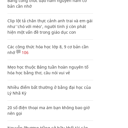
Bảng công thức đạo hàm nguyên hàm cơ
bản cần nhớ
Clip lột tả chân thực cảnh anh trai và em gái
như 'chó với mèo', người tinh ý còn phát
hiện một vấn đề trong giáo dục con
Các công thức hóa học lớp 8, 9 cơ bản cần
nhớ
106
Mẹo học thuộc Bảng tuần hoàn nguyên tố
hóa học bằng thơ, câu nói vui vẻ
Nhiều điểm bất thường ở bằng đại học của
Lý Nhã Kỳ
20 số điện thoại ma ám bạn không bao giờ
nên gọi
Nguyễn Phương Hằng sở hữu khối tài sản