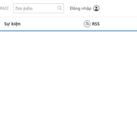
18822
Đăng nhập
Sự kiện
RSS