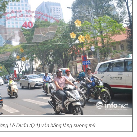
ờng Lê Duẩn (Q.1) vẫn bảng lảng sương mù