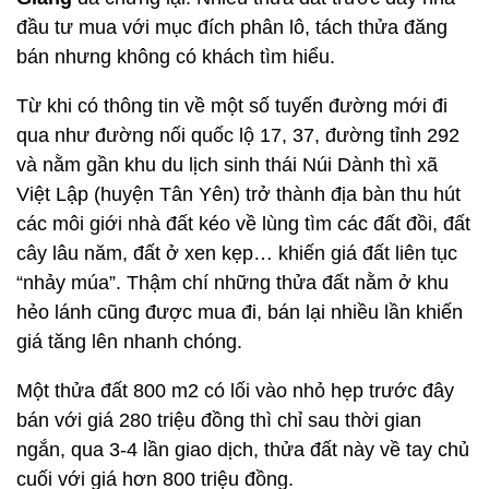
đầu tư mua với mục đích phân lô, tách thửa đăng
bán nhưng không có khách tìm hiểu.
Từ khi có thông tin về một số tuyến đường mới đi
qua như đường nối quốc lộ 17, 37, đường tỉnh 292
và nằm gần khu du lịch sinh thái Núi Dành thì xã
Việt Lập (huyện Tân Yên) trở thành địa bàn thu hút
các môi giới nhà đất kéo về lùng tìm các đất đồi, đất
cây lâu năm, đất ở xen kẹp… khiến giá đất liên tục
“nhảy múa”. Thậm chí những thửa đất nằm ở khu
hẻo lánh cũng được mua đi, bán lại nhiều lần khiến
giá tăng lên nhanh chóng.
Một thửa đất 800 m2 có lối vào nhỏ hẹp trước đây
bán với giá 280 triệu đồng thì chỉ sau thời gian
ngắn, qua 3-4 lần giao dịch, thửa đất này về tay chủ
cuối với giá hơn 800 triệu đồng.