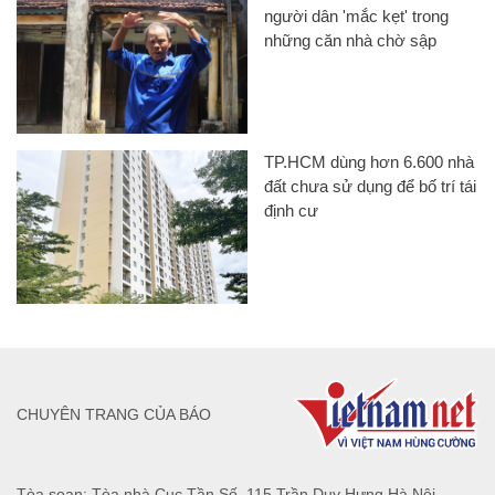
người dân 'mắc kẹt' trong
những căn nhà chờ sập
TP.HCM dùng hơn 6.600 nhà
đất chưa sử dụng để bố trí tái
định cư
CHUYÊN TRANG CỦA BÁO
Tòa soạn: Tòa nhà Cục Tần Số, 115 Trần Duy Hưng Hà Nội