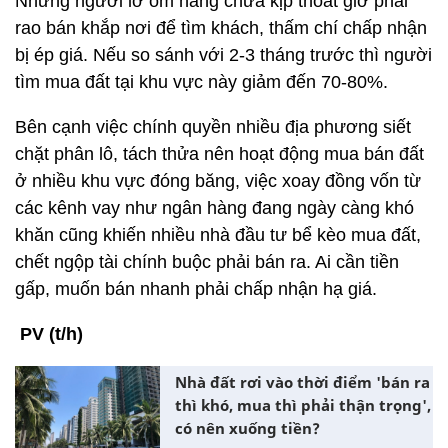
Những người lỡ ôm hàng chưa kịp thoát giờ phải
rao bán khắp nơi để tìm khách, thấm chí chấp nhận
bị ép giá. Nếu so sánh với 2-3 tháng trước thì người
tìm mua đất tại khu vực này giảm đến 70-80%.
Bên cạnh việc chính quyền nhiều địa phương siết
chặt phân lô, tách thửa nên hoạt động mua bán đất
ở nhiều khu vực đóng băng, việc xoay đồng vốn từ
các kênh vay như ngân hàng đang ngày càng khó
khăn cũng khiến nhiều nhà đầu tư bể kèo mua đất,
chết ngộp tài chính buộc phải bán ra. Ai cần tiền
gấp, muốn bán nhanh phải chấp nhận hạ giá.
PV (t/h)
Nhà đất rơi vào thời điểm 'bán ra
thì khó, mua thì phải thận trọng',
có nên xuống tiền?