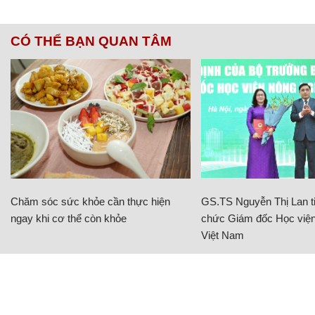
CÓ THỂ BẠN QUAN TÂM
Chăm sóc sức khỏe cần thực hiện
GS.TS Nguyễn Thị Lan ti
ngay khi cơ thể còn khỏe
chức Giám đốc Học viện
Việt Nam