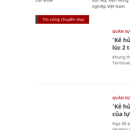
còn khỏe
đốc Học viện Nông
nghiệp Việt Nam
Tin cùng chuyên mục
QUÂN S
'Kẻ h
lúc 2 
Khung th
Terminato
QUÂN S
'Kẻ h
của l
Nga đã p
phương t