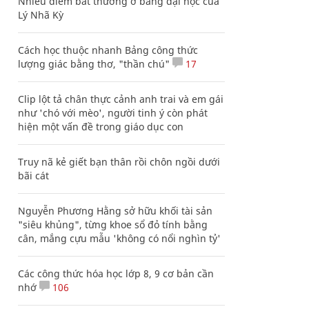
Nhiều điểm bất thường ở bằng đại học của
Lý Nhã Kỳ
Cách học thuộc nhanh Bảng công thức
lượng giác bằng thơ, "thần chú"
17
Clip lột tả chân thực cảnh anh trai và em gái
như 'chó với mèo', người tinh ý còn phát
hiện một vấn đề trong giáo dục con
Truy nã kẻ giết bạn thân rồi chôn ngồi dưới
bãi cát
Nguyễn Phương Hằng sở hữu khối tài sản
"siêu khủng", từng khoe sổ đỏ tính bằng
cân, mắng cựu mẫu 'không có nổi nghìn tỷ'
Các công thức hóa học lớp 8, 9 cơ bản cần
nhớ
106