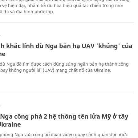
 vệ hiện đại, nhằm tối ưu hóa hiệu quả tác chiến trong môi
 thị và địa hình phức tạp.
Ự
h khắc lính dù Nga bắn hạ UAV 'khủng' của
ne
 dù Nga đã tìm được cách dùng súng ngắn bắn hạ thành công
bay không người lái (UAV) mang chất nổ của Ukraine.
Ự
 Nga công phá 2 hệ thống tên lửa Mỹ ở tây
kraine
phòng Nga vừa công bố đoạn video quay cảnh quân đội nước