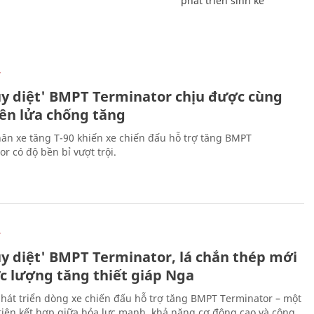
phát triển sinh kế
Ự
ủy diệt' BMPT Terminator chịu được cùng
tên lửa chống tăng
ân xe tăng T-90 khiến xe chiến đấu hỗ trợ tăng BMPT
r có độ bền bỉ vượt trội.
Ự
ủy diệt' BMPT Terminator, lá chắn thép mới
ực lượng tăng thiết giáp Nga
hát triển dòng xe chiến đấu hỗ trợ tăng BMPT Terminator – một
iện kết hợp giữa hỏa lực mạnh, khả năng cơ động cao và công