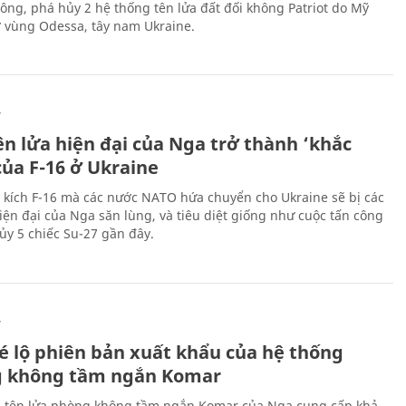
công, phá hủy 2 hệ thống tên lửa đất đối không Patriot do Mỹ
ở vùng Odessa, tây nam Ukraine.
Ự
ên lửa hiện đại của Nga trở thành ‘khắc
của F-16 ở Ukraine
 kích F-16 mà các nước NATO hứa chuyển cho Ukraine sẽ bị các
hiện đại của Nga săn lùng, và tiêu diệt giống như cuộc tấn công
ủy 5 chiếc Su-27 gần đây.
Ự
é lộ phiên bản xuất khẩu của hệ thống
 không tầm ngắn Komar
 tên lửa phòng không tầm ngắn Komar của Nga cung cấp khả