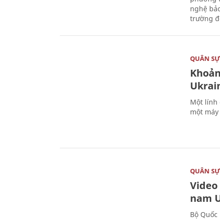
nghệ bảo
trường đô
QUÂN S
Khoản
Ukrai
Một lính
một máy 
QUÂN S
Video
nam U
Bộ Quốc 