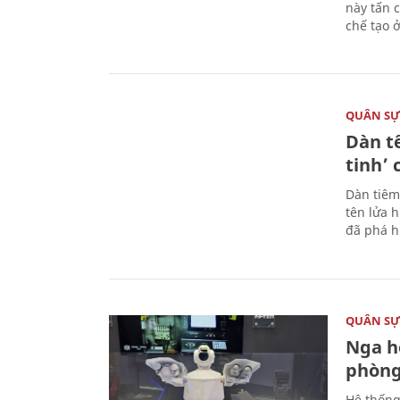
này tấn 
chế tạo 
QUÂN S
Dàn t
tinh’ 
Dàn tiêm
tên lửa 
đã phá h
QUÂN S
Nga h
phòng
Hệ thống