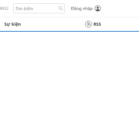
18822
Đăng nhập
Sự kiện
RSS