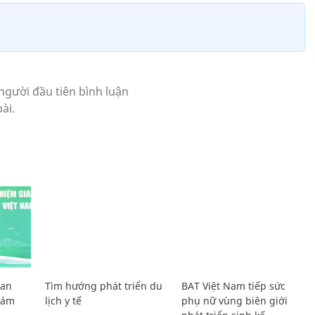
Lan
Tìm hướng phát triển du
BAT Việt Nam tiếp sức
Giám
lịch y tế
phụ nữ vùng biên giới