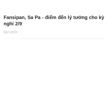
Fansipan, Sa Pa - điểm đến lý tưởng cho kỳ
nghỉ 2/9
DU LỊCH