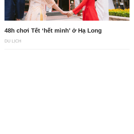
48h chơi Tết ‘hết mình’ ở Hạ Long
DU LỊCH