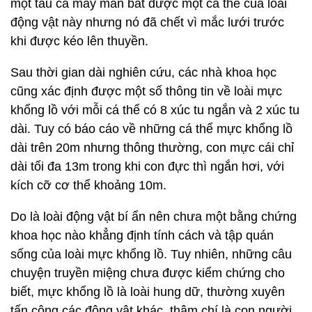
một tàu cá may mắn bắt được một cá thể của loài
động vật này nhưng nó đã chết vì mắc lưới trước
khi được kéo lên thuyền.
Sau thời gian dài nghiên cứu, các nhà khoa học
cũng xác định được một số thông tin về loài mực
khổng lồ với mỗi cá thể có 8 xúc tu ngắn và 2 xúc tu
dài. Tuy có báo cáo về những cá thể mực khổng lồ
dài trên 20m nhưng thông thường, con mực cái chỉ
dài tối đa 13m trong khi con đực thì ngắn hơi, với
kích cỡ cơ thể khoảng 10m.
Do là loài động vật bí ẩn nên chưa một bằng chứng
khoa học nào khẳng định tính cách và tập quán
sống của loài mực khổng lồ. Tuy nhiên, những câu
chuyện truyền miệng chưa được kiểm chứng cho
biết, mực khổng lồ là loài hung dữ, thường xuyên
tấn công các động vật khác, thậm chí là con người