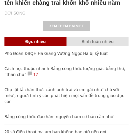
tên khiến chàng trai khốn khổ nhiều năm
ĐỜI SỐNG
XEM THÊM BÀI VIẾT
Đọc nhiều
Bình luận nhiều
Phó Đoàn ĐBQH Hà Giang Vương Ngọc Hà bị kỷ luật
Cách học thuộc nhanh Bảng công thức lượng giác bằng thơ,
"thần chú"
17
Clip lột tả chân thực cảnh anh trai và em gái như 'chó với
mèo', người tinh ý còn phát hiện một vấn đề trong giáo dục
con
Bảng công thức đạo hàm nguyên hàm cơ bản cần nhớ
20 số điện thoại ma ám bạn không bao giờ nên gọi