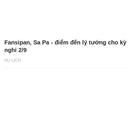
Fansipan, Sa Pa - điểm đến lý tưởng cho kỳ
nghỉ 2/9
DU LỊCH