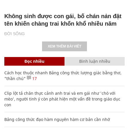
Không sinh được con gái, bố chán nản đặt
tên khiến chàng trai khốn khổ nhiều năm
ĐỜI SỐNG
XEM THÊM BÀI VIẾT
Đọc nhiều
Bình luận nhiều
Cách học thuộc nhanh Bảng công thức lượng giác bằng thơ,
"thần chú"
17
Clip lột tả chân thực cảnh anh trai và em gái như 'chó với
mèo', người tinh ý còn phát hiện một vấn đề trong giáo dục
con
Bảng công thức đạo hàm nguyên hàm cơ bản cần nhớ