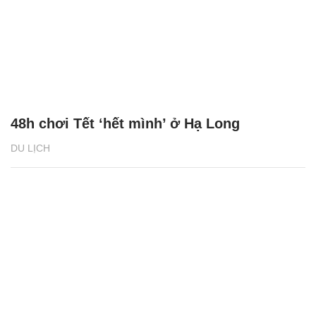
48h chơi Tết ‘hết mình’ ở Hạ Long
DU LỊCH