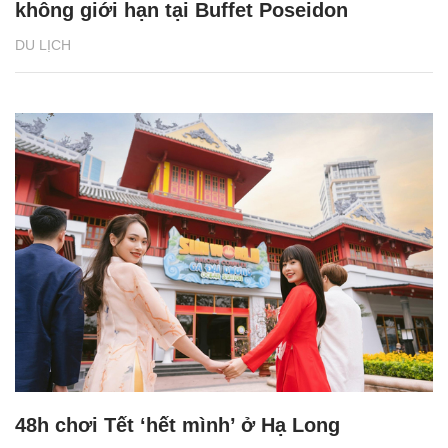
không giới hạn tại Buffet Poseidon
DU LỊCH
48h chơi Tết ‘hết mình’ ở Hạ Long