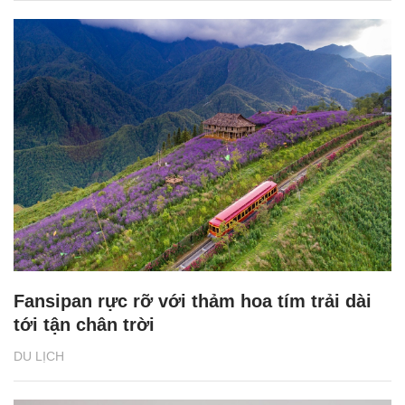
Fansipan rực rỡ với thảm hoa tím trải dài
tới tận chân trời
DU LỊCH