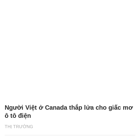
Người Việt ở Canada thắp lửa cho giấc mơ
ô tô điện
THỊ TRƯỜNG