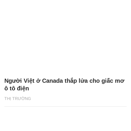
Người Việt ở Canada thắp lửa cho giấc mơ
ô tô điện
THỊ TRƯỜNG