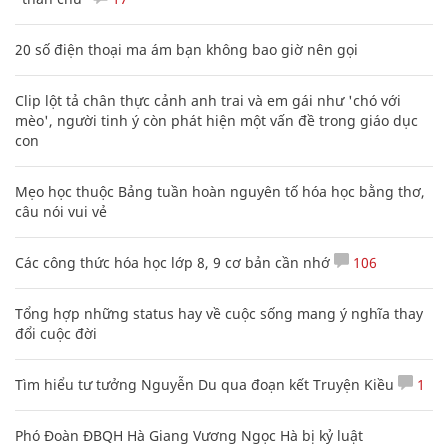
20 số điện thoại ma ám bạn không bao giờ nên gọi
Clip lột tả chân thực cảnh anh trai và em gái như 'chó với
mèo', người tinh ý còn phát hiện một vấn đề trong giáo dục
con
Mẹo học thuộc Bảng tuần hoàn nguyên tố hóa học bằng thơ,
câu nói vui vẻ
Các công thức hóa học lớp 8, 9 cơ bản cần nhớ
106
Tổng hợp những status hay về cuộc sống mang ý nghĩa thay
đổi cuộc đời
Tìm hiểu tư tưởng Nguyễn Du qua đoạn kết Truyện Kiều
1
Phó Đoàn ĐBQH Hà Giang Vương Ngọc Hà bị kỷ luật