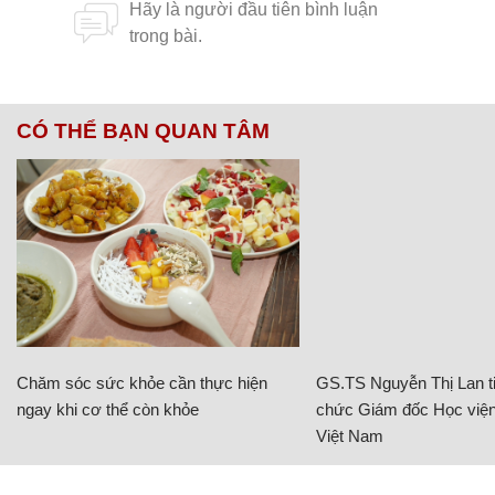
CÓ THỂ BẠN QUAN TÂM
Chăm sóc sức khỏe cần thực hiện
GS.TS Nguyễn Thị Lan ti
ngay khi cơ thể còn khỏe
chức Giám đốc Học viện
Việt Nam