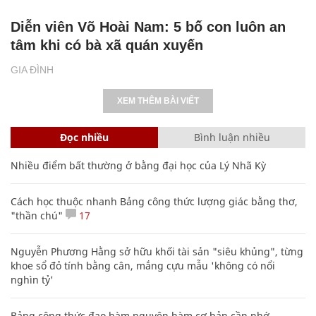
Diễn viên Võ Hoài Nam: 5 bố con luôn an
tâm khi có bà xã quán xuyến
GIA ĐÌNH
XEM THÊM BÀI VIẾT
Đọc nhiều
Bình luận nhiều
Nhiều điểm bất thường ở bằng đại học của Lý Nhã Kỳ
Cách học thuộc nhanh Bảng công thức lượng giác bằng thơ,
"thần chú"
17
Nguyễn Phương Hằng sở hữu khối tài sản "siêu khủng", từng
khoe sổ đỏ tính bằng cân, mắng cựu mẫu 'không có nổi
nghìn tỷ'
Bảng công thức đạo hàm nguyên hàm cơ bản cần nhớ