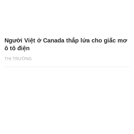
Người Việt ở Canada thắp lửa cho giấc mơ
ô tô điện
THỊ TRƯỜNG