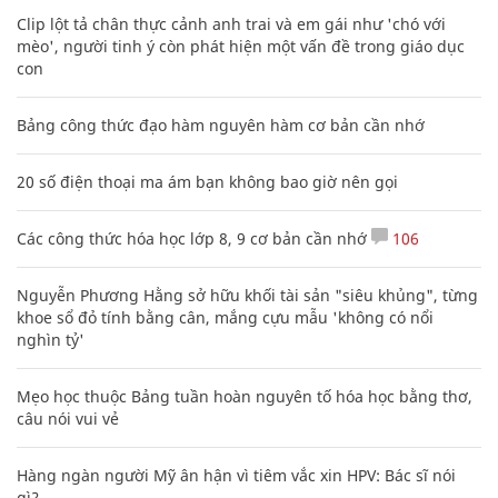
Clip lột tả chân thực cảnh anh trai và em gái như 'chó với
mèo', người tinh ý còn phát hiện một vấn đề trong giáo dục
con
Bảng công thức đạo hàm nguyên hàm cơ bản cần nhớ
20 số điện thoại ma ám bạn không bao giờ nên gọi
Các công thức hóa học lớp 8, 9 cơ bản cần nhớ
106
Nguyễn Phương Hằng sở hữu khối tài sản "siêu khủng", từng
khoe sổ đỏ tính bằng cân, mắng cựu mẫu 'không có nổi
nghìn tỷ'
Mẹo học thuộc Bảng tuần hoàn nguyên tố hóa học bằng thơ,
câu nói vui vẻ
Hàng ngàn người Mỹ ân hận vì tiêm vắc xin HPV: Bác sĩ nói
gì?