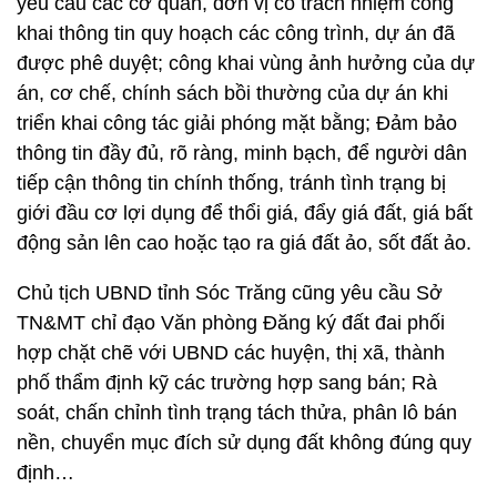
yêu cầu các cơ quan, đơn vị có trách nhiệm công
khai thông tin quy hoạch các công trình, dự án đã
được phê duyệt; công khai vùng ảnh hưởng của dự
án, cơ chế, chính sách bồi thường của dự án khi
triển khai công tác giải phóng mặt bằng; Đảm bảo
thông tin đầy đủ, rõ ràng, minh bạch, để người dân
tiếp cận thông tin chính thống, tránh tình trạng bị
giới đầu cơ lợi dụng để thổi giá, đẩy giá đất, giá bất
động sản lên cao hoặc tạo ra giá đất ảo, sốt đất ảo.
Chủ tịch UBND tỉnh Sóc Trăng cũng yêu cầu Sở
TN&MT chỉ đạo Văn phòng Đăng ký đất đai phối
hợp chặt chẽ với UBND các huyện, thị xã, thành
phố thẩm định kỹ các trường hợp sang bán; Rà
soát, chấn chỉnh tình trạng tách thửa, phân lô bán
nền, chuyển mục đích sử dụng đất không đúng quy
định…