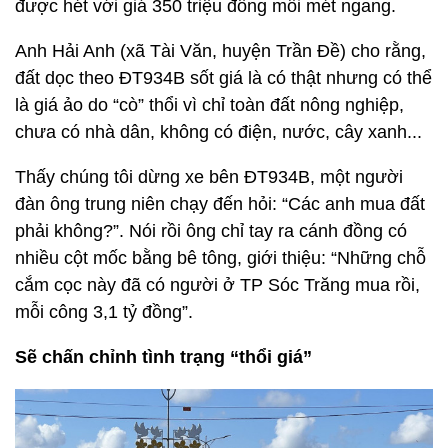
được hét với giá 350 triệu đồng mỗi mét ngang.
Anh Hải Anh (xã Tài Văn, huyện Trần Đề) cho rằng,
đất dọc theo ĐT934B sốt giá là có thật nhưng có thể
là giá ảo do “cò” thổi vì chỉ toàn đất nông nghiệp,
chưa có nhà dân, không có điện, nước, cây xanh...
Thấy chúng tôi dừng xe bên ĐT934B, một người
đàn ông trung niên chạy đến hỏi: “Các anh mua đất
phải không?”. Nói rồi ông chỉ tay ra cánh đồng có
nhiều cột mốc bằng bê tông, giới thiệu: “Những chỗ
cắm cọc này đã có người ở TP Sóc Trăng mua rồi,
mỗi công 3,1 tỷ đồng”.
Sẽ chấn chỉnh tình trạng “thổi giá”