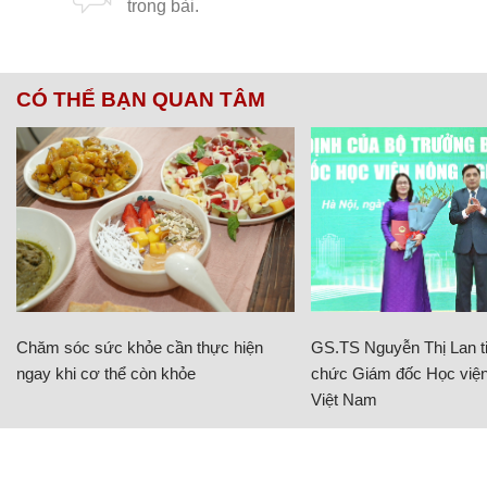
CÓ THỂ BẠN QUAN TÂM
Chăm sóc sức khỏe cần thực hiện
GS.TS Nguyễn Thị Lan ti
ngay khi cơ thể còn khỏe
chức Giám đốc Học viện
Việt Nam