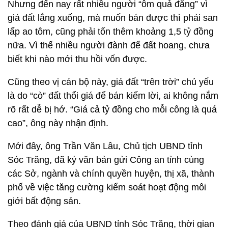
Nhưng đến nay rất nhiều người “ôm quả đắng” vì
giá đất lắng xuống, mà muốn bán được thì phải san
lấp ao tôm, cũng phải tốn thêm khoảng 1,5 tỷ đồng
nữa. Vì thế nhiều người đành để đất hoang, chưa
biết khi nào mới thu hồi vốn được.
Cũng theo vị cán bộ này, giá đất “trên trời” chủ yếu
là do “cò” đất thổi giá để bán kiếm lời, ai không nắm
rõ rất dễ bị hớ. “Giá cả tỷ đồng cho mỗi công là quá
cao”, ông này nhận định.
Mới đây, ông Trần Văn Lâu, Chủ tịch UBND tỉnh
Sóc Trăng, đã ký văn bản gửi Công an tỉnh cùng
các Sở, ngành và chính quyền huyện, thị xã, thành
phố về việc tăng cường kiểm soát hoạt động môi
giới bất động sản.
Theo đánh giá của UBND tỉnh Sóc Trăng, thời gian