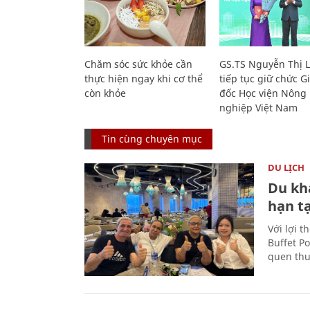
Chăm sóc sức khỏe cần
GS.TS Nguyễn Thị 
thực hiện ngay khi cơ thể
tiếp tục giữ chức 
còn khỏe
đốc Học viện Nông
nghiệp Việt Nam
Tin cùng chuyên mục
DU LỊCH
Du kh
hạn t
Với lợi t
Buffet P
quen thu