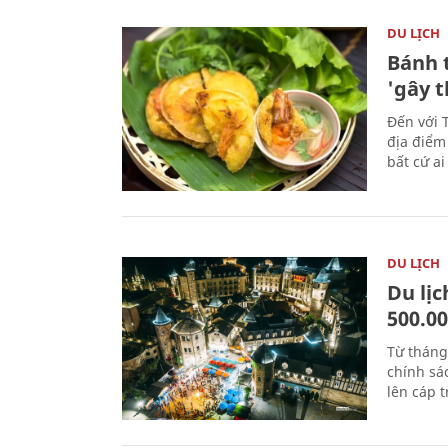
DU LỊCH
Bánh 
'gây 
Đến với 
địa điểm
bất cứ a
DU LỊCH
Du lị
500.0
Từ tháng
chính sá
lên cáp t