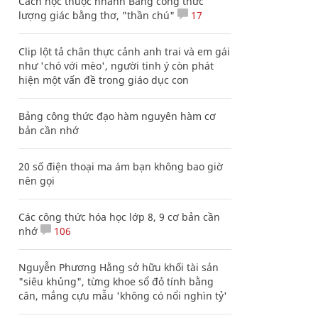
Cách học thuộc nhanh Bảng công thức
lượng giác bằng thơ, "thần chú"
17
Clip lột tả chân thực cảnh anh trai và em gái
như 'chó với mèo', người tinh ý còn phát
hiện một vấn đề trong giáo dục con
Bảng công thức đạo hàm nguyên hàm cơ
bản cần nhớ
20 số điện thoại ma ám bạn không bao giờ
nên gọi
Các công thức hóa học lớp 8, 9 cơ bản cần
nhớ
106
Nguyễn Phương Hằng sở hữu khối tài sản
"siêu khủng", từng khoe sổ đỏ tính bằng
cân, mắng cựu mẫu 'không có nổi nghìn tỷ'