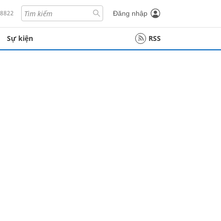
18822
Đăng nhập
Sự kiện
RSS