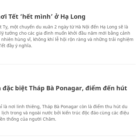
ơi Tết ‘hết mình’ ở Hạ Long
Ất Tỵ, một chuyến du xuân 2 ngày từ Hà Nội đến Hạ Long sẽ là
 lý tưởng cho các gia đình muốn khởi đầu năm mới bằng cảnh
n nhiên hùng vĩ, không khí lễ hội rộn ràng và những trải nghiệm
Tết đầy ý nghĩa.
ch đặc biệt Tháp Bà Ponagar, điểm đến hút
ỉ là nơi linh thiêng, Tháp Bà Ponagar còn là điểm thu hút du
 lịch trong và ngoài nước bởi kiến trúc độc đáo cùng các điệu
ền thống của người Chăm.