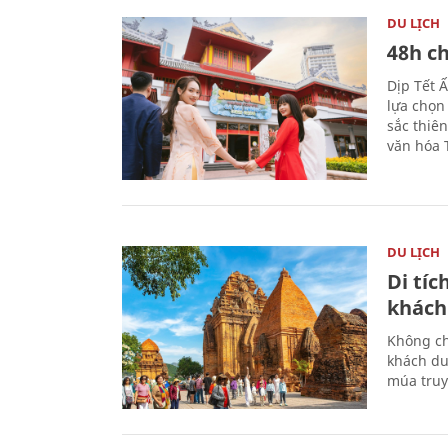
DU LỊCH
48h ch
Dịp Tết 
lựa chọn
sắc thiê
văn hóa 
DU LỊCH
Di tí
khách
Không ch
khách du
múa truy