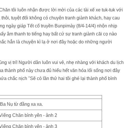
hăn tôi luôn nhận được lời mời của các tài xế xe tuk-tuk với
thôi, tuyệt đối không có chuyện tranh giành khách, hay cau
ng ngày giáp Tết cổ truyền Bunpimày (8/4-14/4) nhộn nhịp
y âm thanh to tiếng hay bất cứ sự tranh giành cãi cọ nào
 chắc hẳn là chuyện kì lạ ở nơi đây hoặc do những người
g vị trí! Người dân luôn vui vẻ, nhẹ nhàng với khách du lịch
a thành phố này chưa đủ hiểu hết văn hóa lối sống nơi đây
 chắc nịch "Sẽ có lần thứ hai tôi ghé lại thành phố bình
Ba Nụ từ đằng xa xa.