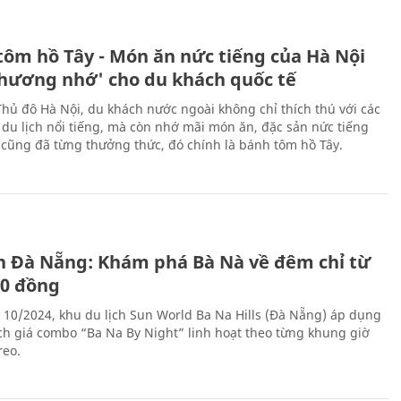
tôm hồ Tây - Món ăn nức tiếng của Hà Nội
thương nhớ' cho du khách quốc tế
Thủ đô Hà Nội, du khách nước ngoài không chỉ thích thú với các
 du lịch nổi tiếng, mà còn nhớ mãi món ăn, đặc sản nức tiếng
i cũng đã từng thưởng thức, đó chính là bánh tôm hồ Tây.
ch Đà Nẵng: Khám phá Bà Nà về đêm chỉ từ
00 đồng
 10/2024, khu du lịch Sun World Ba Na Hills (Đà Nẵng) áp dụng
ch giá combo “Ba Na By Night” linh hoạt theo từng khung giờ
reo.